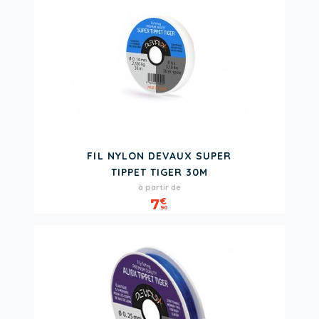
FIL NYLON DEVAUX SUPER
TIPPET TIGER 30M
Prix
à partir de
7
€
90