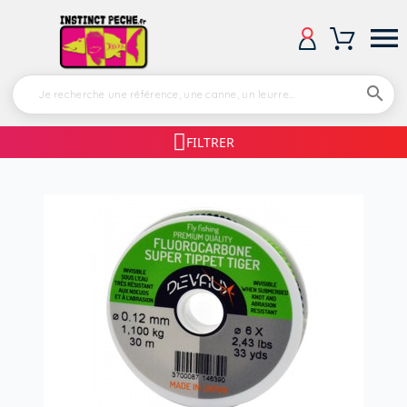


FILTRER