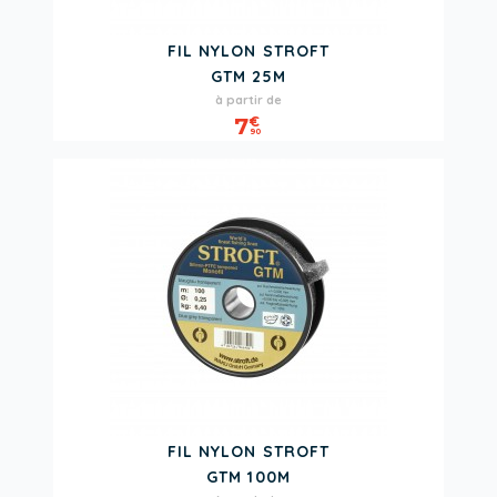
FIL NYLON STROFT
GTM 25M
Prix
à partir de
7
€
90
FIL NYLON STROFT
GTM 100M