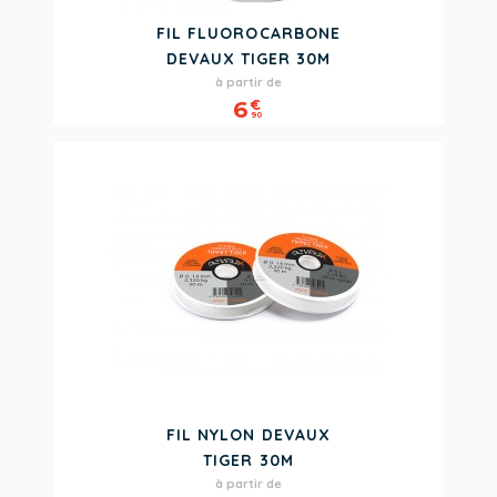
FIL FLUOROCARBONE
DEVAUX TIGER 30M
Prix
à partir de
6
€
90
FIL NYLON DEVAUX
TIGER 30M
Prix
à partir de