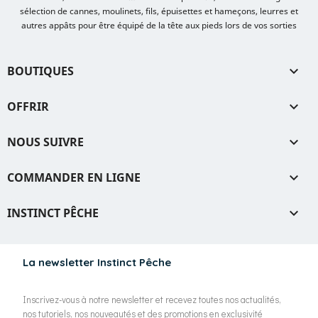
sélection de cannes, moulinets, fils, épuisettes et hameçons, leurres et
autres appâts pour être équipé de la tête aux pieds lors de vos sorties
BOUTIQUES

OFFRIR

NOUS SUIVRE

COMMANDER EN LIGNE

INSTINCT PÊCHE

La newsletter Instinct Pêche
Inscrivez-vous à notre newsletter et recevez toutes nos actualités,
nos tutoriels, nos nouveautés et des promotions en exclusivité