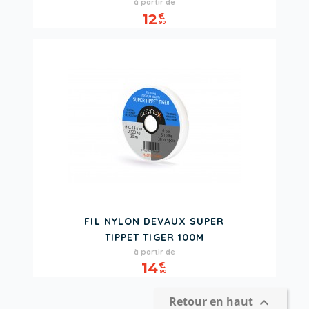
Prix
à partir de
12
€
90
FIL NYLON DEVAUX SUPER
TIPPET TIGER 100M
Prix
à partir de
14
€
90
Retour en haut
