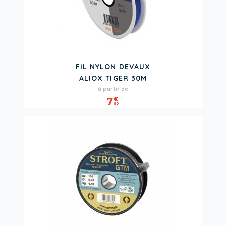
FIL NYLON DEVAUX
ALIOX TIGER 30M
Prix
à partir de
7
€
90