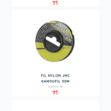
7
€
20
FIL NYLON JMC
KAMOUFIL 30M
Prix
à partir de
7
€
20