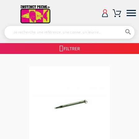


FILTRER