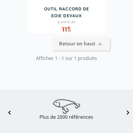
OUTIL RACCORD DE
SOIE DEVAUX
Prix
à partir de
11
€
90
Retour en haut

Afficher 1 - 1 sur 1 produits
Plus de 2000 références