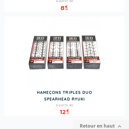
Prix
à partir de
8
€
90
HAMEÇONS TRIPLES DUO
SPEARHEAD RYUKI
Prix
à partir de
12
€
10
Retour en haut
