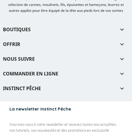
sélection de cannes, moulinets, fils, épuisettes et hameçons, leurres et
autres appâts pour être équipé de la tête aux pieds lors de vos sorties
BOUTIQUES

OFFRIR

NOUS SUIVRE

COMMANDER EN LIGNE

INSTINCT PÊCHE

La newsletter Instinct Pêche
Inscrivez-vous à notre newsletter et recevez toutes nos actualités,
nos tutoriels, nos nouveautés et des promotions en exclusivité