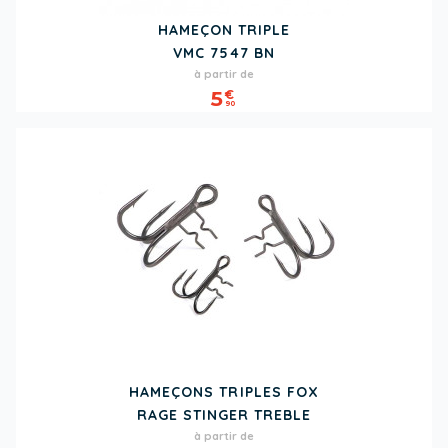
HAMEÇON TRIPLE
VMC 7547 BN
Prix
à partir de
5
€
90
HAMEÇONS TRIPLES FOX
RAGE STINGER TREBLE
Prix
à partir de