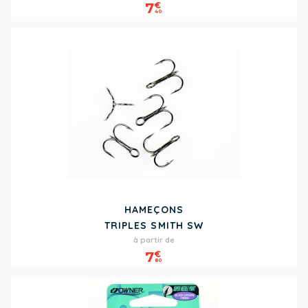
7
€
40
HAMEÇONS
TRIPLES SMITH SW
Prix
à partir de
7
€
80