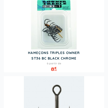
HAMEÇONS TRIPLES OWNER
ST36 BC BLACK CHROME
Prix
à partir de
8
€
50