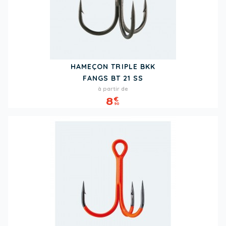
HAMEÇON TRIPLE BKK
FANGS BT 21 SS
Prix
à partir de
8
€
90