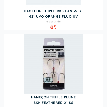
HAMEÇON TRIPLE BKK FANGS BT
621 UVO ORANGE FLUO UV
Prix
à partir de
8
€
90
HAMEÇON TRIPLE PLUME
BKK FEATHERED 21 SS