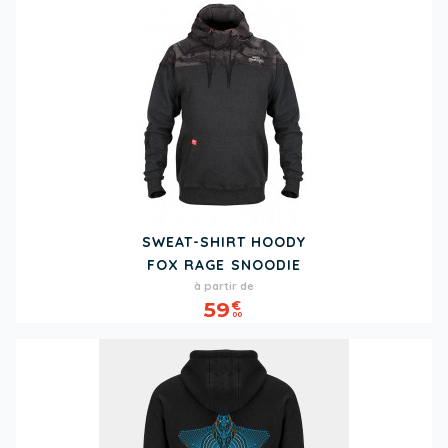
SWEAT-SHIRT HOODY
FOX RAGE SNOODIE
Prix
à partir de
59
€
00