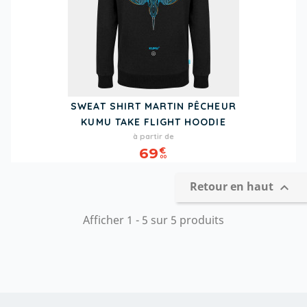
SWEAT SHIRT MARTIN PÊCHEUR
KUMU TAKE FLIGHT HOODIE
Prix
à partir de
69
€
00
Retour en haut

Afficher 1 - 5 sur 5 produits