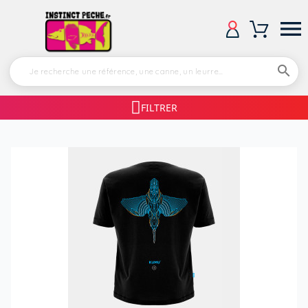


FILTRER