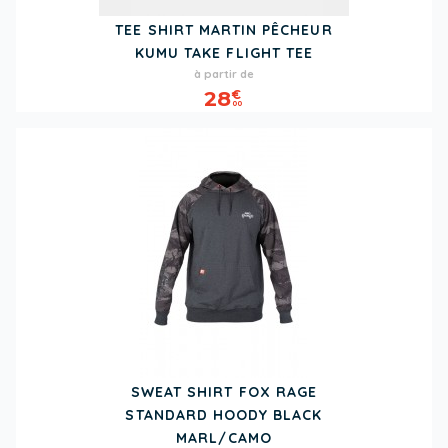
TEE SHIRT MARTIN PÊCHEUR
KUMU TAKE FLIGHT TEE
Prix
à partir de
28
€
00
SWEAT SHIRT FOX RAGE
STANDARD HOODY BLACK
MARL/CAMO