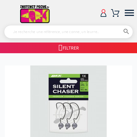


FILTRER