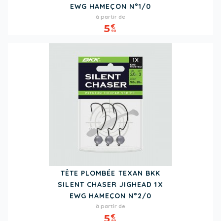
EWG HAMEÇON N°1/0
Prix
à partir de
5
€
90
TÊTE PLOMBÉE TEXAN BKK
SILENT CHASER JIGHEAD 1X
EWG HAMEÇON N°2/0
Prix
à partir de
5
€
90