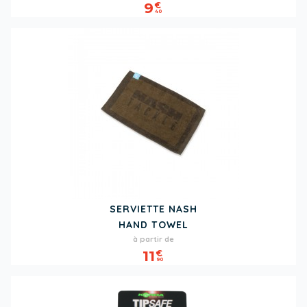
9
€
40
SERVIETTE NASH
HAND TOWEL
Prix
à partir de
11
€
90