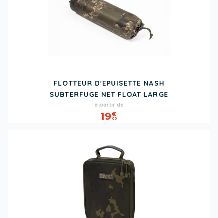
FLOTTEUR D'EPUISETTE NASH
SUBTERFUGE NET FLOAT LARGE
Prix
à partir de
19
€
00