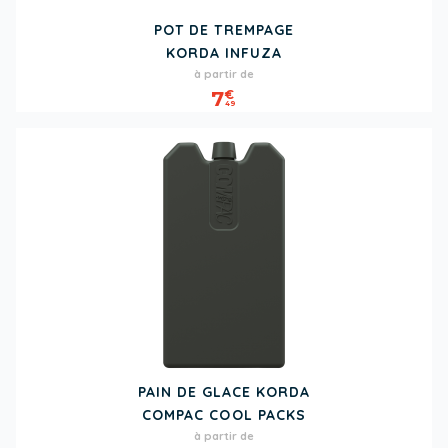
POT DE TREMPAGE
KORDA INFUZA
Prix
à partir de
7
€
49
PAIN DE GLACE KORDA
COMPAC COOL PACKS
Prix
à partir de