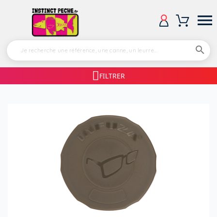


FILTRER