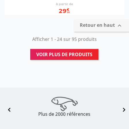
Prix
à partir de
29
€
00
Retour en haut

Afficher 1 - 24 sur 95 produits
VOIR PLUS DE PRODUITS
Plus de 2000 références