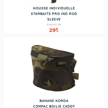
HOUSSE INDIVIDUELLE
STARBAITS PRO IND ROD
SLEEVE
Prix
à partir de
29
€
00
BANANE KORDA
COMPAC BOILIE CADDY