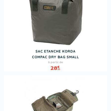
SAC ETANCHE KORDA
COMPAC DRY BAG SMALL
Prix
à partir de
28
€
00