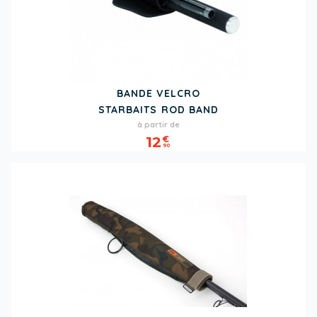
BANDE VELCRO
STARBAITS ROD BAND
Prix
à partir de
12
€
90