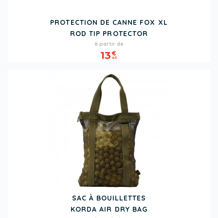
PROTECTION DE CANNE FOX XL
ROD TIP PROTECTOR
Prix
à partir de
13
€
40
SAC À BOUILLETTES
KORDA AIR DRY BAG