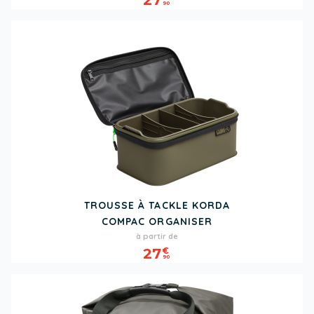
90
TROUSSE À TACKLE KORDA
COMPAC ORGANISER
Prix
à partir de
27
€
90