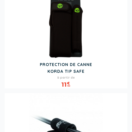
PROTECTION DE CANNE
KORDA TIP SAFE
Prix
à partir de
11
€
90