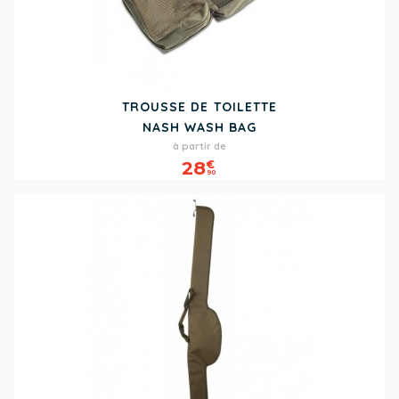
TROUSSE DE TOILETTE
NASH WASH BAG
Prix
à partir de
28
€
90