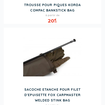
TROUSSE POUR PIQUES KORDA
COMPAC BANKSTICK BAG
Prix
à partir de
20
€
90
SACOCHE ETANCHE POUR FILET
D'EPUISETTE FOX CARPMASTER
WELDED STINK BAG
Prix