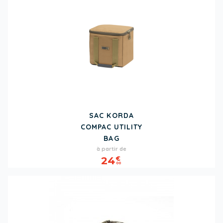
SAC KORDA
COMPAC UTILITY
BAG
Prix
à partir de
24
€
00