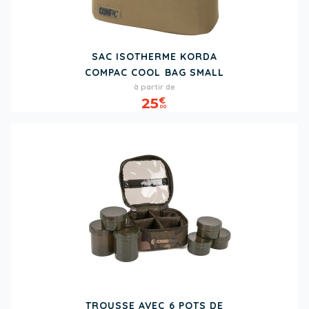
SAC ISOTHERME KORDA
COMPAC COOL BAG SMALL
Prix
à partir de
25
€
00
TROUSSE AVEC 6 POTS DE