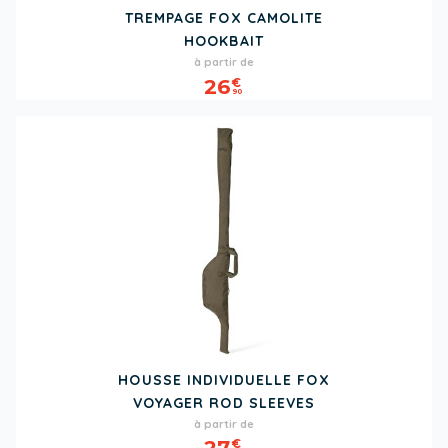
TREMPAGE FOX CAMOLITE
HOOKBAIT
Prix
à partir de
26
€
90
HOUSSE INDIVIDUELLE FOX
VOYAGER ROD SLEEVES
Prix
à partir de
27
€