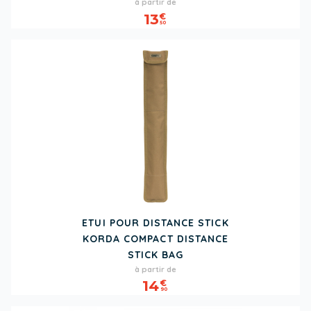
Prix
à partir de
13
€
50
ETUI POUR DISTANCE STICK
KORDA COMPACT DISTANCE
STICK BAG
Prix
à partir de
14
€
90