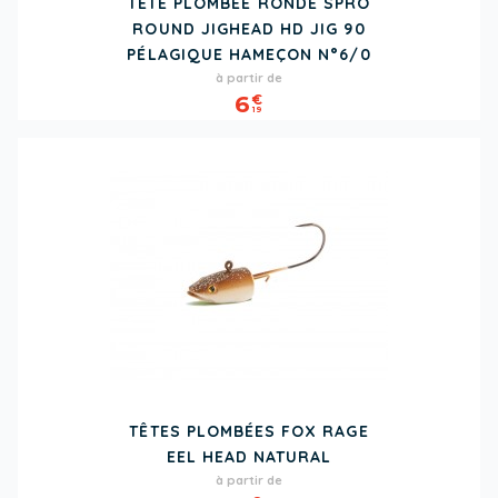
TÊTE PLOMBÉE RONDE SPRO
ROUND JIGHEAD HD JIG 90
PÉLAGIQUE HAMEÇON N°6/0
Prix
à partir de
6
€
19
TÊTES PLOMBÉES FOX RAGE
EEL HEAD NATURAL
Prix
à partir de