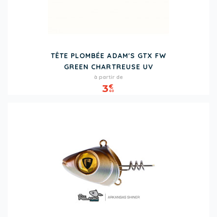
TÊTE PLOMBÉE ADAM'S GTX FW
GREEN CHARTREUSE UV
Prix
à partir de
3
€
60