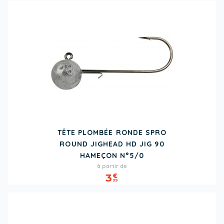
TÊTE PLOMBÉE RONDE SPRO
ROUND JIGHEAD HD JIG 90
HAMEÇON N°5/0
Prix
à partir de
3
€
39