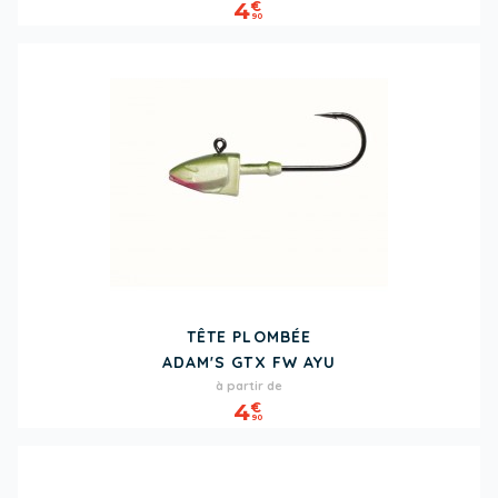
4
€
90
TÊTE PLOMBÉE
ADAM'S GTX FW AYU
Prix
à partir de
4
€
90