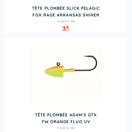
TÊTE PLOMBÉE SLICK PELAGIC
FOX RAGE ARKANSAS SHINER
Prix
à partir de
3
€
60
TÊTE PLOMBÉE ADAM'S GTX
FW ORANGE FLUO UV
Prix
à partir de