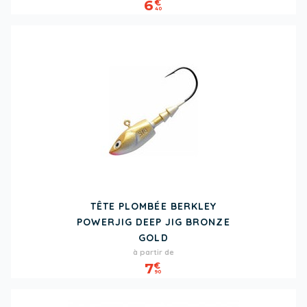
6
€
40
TÊTE PLOMBÉE BERKLEY
POWERJIG DEEP JIG BRONZE
GOLD
Prix
à partir de
7
€
90