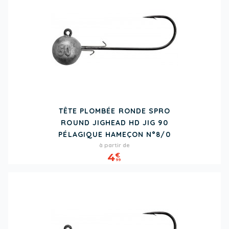
TÊTE PLOMBÉE RONDE SPRO
ROUND JIGHEAD HD JIG 90
PÉLAGIQUE HAMEÇON N°8/0
Prix
à partir de
4
€
99