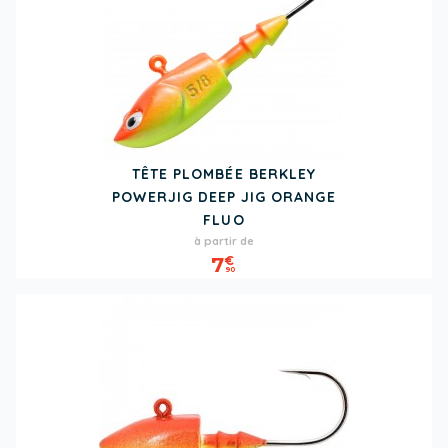
TÊTE PLOMBÉE BERKLEY
POWERJIG DEEP JIG ORANGE
FLUO
Prix
à partir de
7
€
90