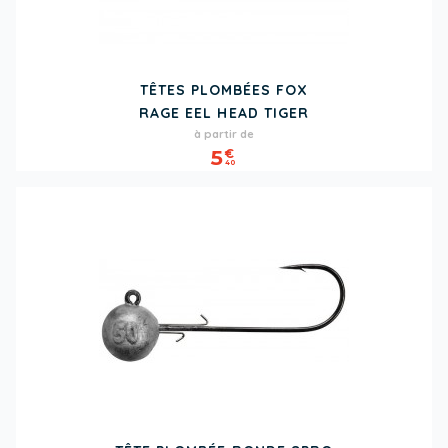
TÊTES PLOMBÉES FOX
RAGE EEL HEAD TIGER
Prix
à partir de
5
€
40