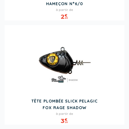
HAMEÇON N°6/0
Prix
à partir de
2
€
69
TÊTE PLOMBÉE SLICK PELAGIC
FOX RAGE SHADOW
Prix
à partir de
3
€
20