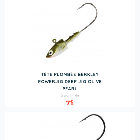
TÊTE PLOMBÉE BERKLEY
POWERJIG DEEP JIG OLIVE
PEARL
Prix
à partir de
7
€
90