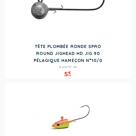
TÊTE PLOMBÉE RONDE SPRO
ROUND JIGHEAD HD JIG 90
PÉLAGIQUE HAMEÇON N°10/0
Prix
à partir de
5
€
39