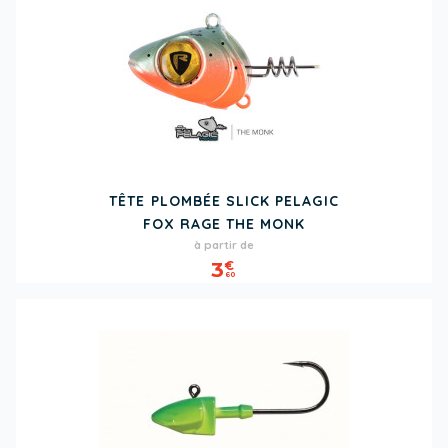
TÊTE PLOMBÉE SLICK PELAGIC
FOX RAGE THE MONK
Prix
à partir de
3
€
60