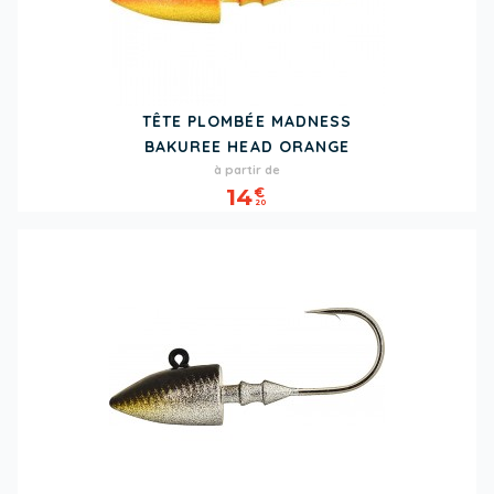
TÊTE PLOMBÉE MADNESS
BAKUREE HEAD ORANGE
Prix
à partir de
14
€
20