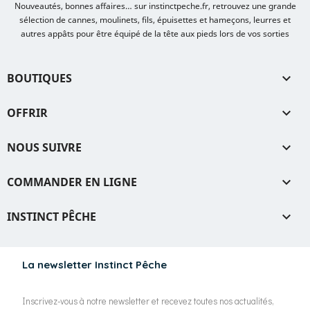
Nouveautés, bonnes affaires… sur instinctpeche.fr, retrouvez une grande
sélection de cannes, moulinets, fils, épuisettes et hameçons, leurres et
autres appâts pour être équipé de la tête aux pieds lors de vos sorties
BOUTIQUES

OFFRIR

NOUS SUIVRE

COMMANDER EN LIGNE

INSTINCT PÊCHE

La newsletter Instinct Pêche
Inscrivez-vous à notre newsletter et recevez toutes nos actualités,