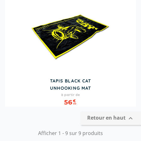
TAPIS BLACK CAT
UNHOOKING MAT
Prix
à partir de
56
€
00
Retour en haut

Afficher 1 - 9 sur 9 produits