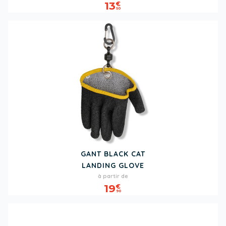
13
€
50
GANT BLACK CAT
LANDING GLOVE
Prix
à partir de
19
€
90