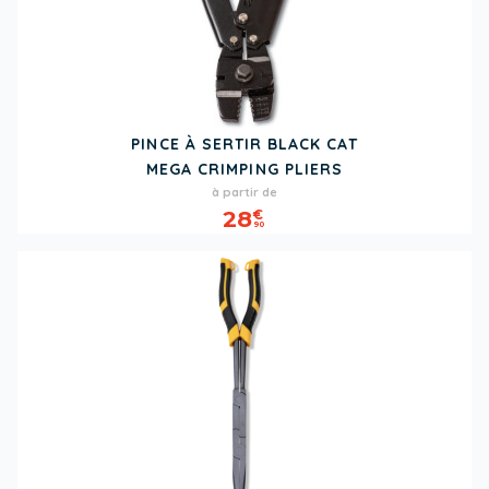
PINCE À SERTIR BLACK CAT
MEGA CRIMPING PLIERS
Prix
à partir de
28
€
90