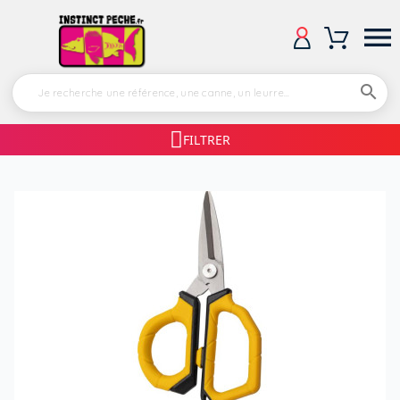


FILTRER