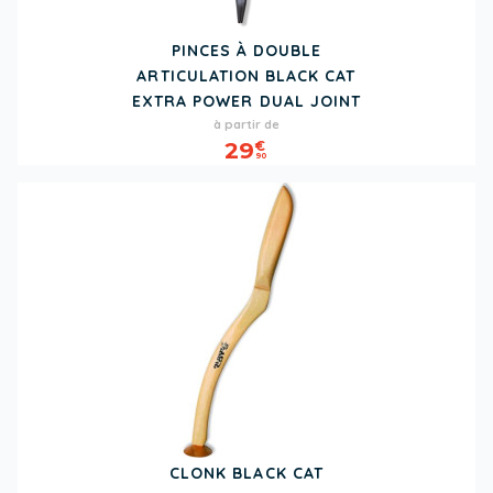
PINCES À DOUBLE
ARTICULATION BLACK CAT
EXTRA POWER DUAL JOINT
Prix
à partir de
29
€
90
CLONK BLACK CAT