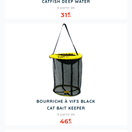
CATFISH DEEP WATER
Prix
à partir de
31
€
90
BOURRICHE À VIFS BLACK
CAT BAIT KEEPER
Prix
à partir de
46
€
00