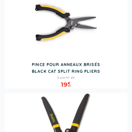
PINCE POUR ANNEAUX BRISÉS
BLACK CAT SPLIT RING PLIERS
Prix
à partir de
19
€
90