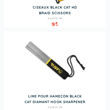
CISEAUX BLACK CAT HD
BRAID SCISSORS
Prix
à partir de
9
€
90
LIME POUR HAMEÇON BLACK
CAT DIAMANT HOOK SHARPENER
Prix
à partir de