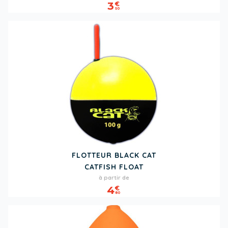
3
€
50
FLOTTEUR BLACK CAT
CATFISH FLOAT
Prix
à partir de
4
€
80