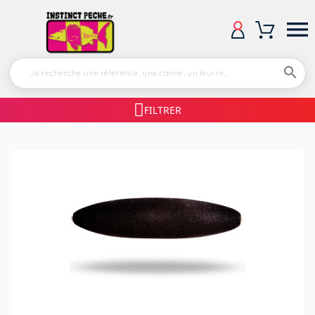


FILTRER