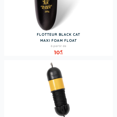
FLOTTEUR BLACK CAT
MAXI FOAM FLOAT
Prix
à partir de
10
€
50