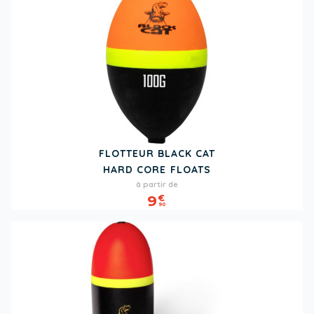
FLOTTEUR BLACK CAT
HARD CORE FLOATS
Prix
à partir de
9
€
90