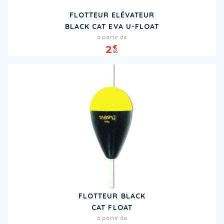
FLOTTEUR ELÉVATEUR
BLACK CAT EVA U-FLOAT
Prix
à partir de
2
€
50
FLOTTEUR BLACK
CAT FLOAT
Prix
à partir de