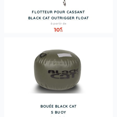
FLOTTEUR POUR CASSANT
BLACK CAT OUTRIGGER FLOAT
Prix
à partir de
10
€
90
BOUÉE BLACK CAT
S BUOY