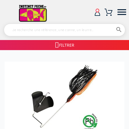


FILTRER