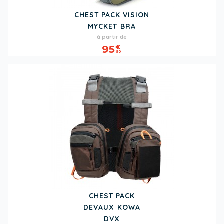
CHEST PACK VISION
MYCKET BRA
Prix
à partir de
95
€
90
CHEST PACK
DEVAUX KOWA
DVX