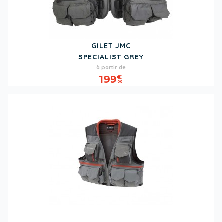
GILET JMC
SPECIALIST GREY
Prix
à partir de
199
€
00