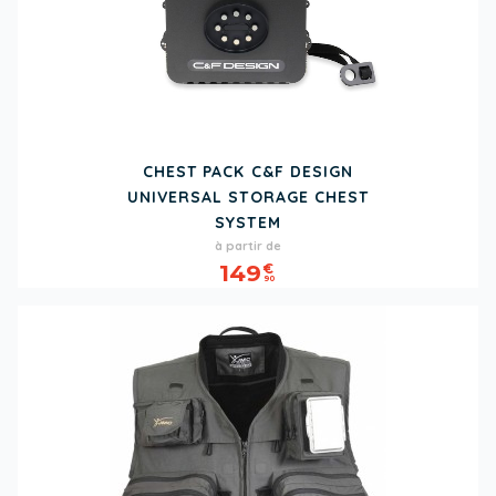
CHEST PACK C&F DESIGN
UNIVERSAL STORAGE CHEST
SYSTEM
Prix
à partir de
149
€
90