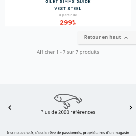
GILET SIMMS GUIDE
VEST STEEL
Prix
à partir de
299
€
00
Retour en haut

Afficher 1 - 7 sur 7 produits
Plus de 2000 références
Instinctpeche.fr, c'est le rêve de passionnés, propriétaires d'un magasin