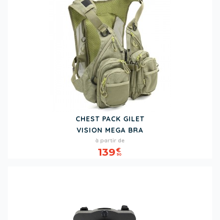
CHEST PACK GILET
VISION MEGA BRA
Prix
à partir de
139
€
90