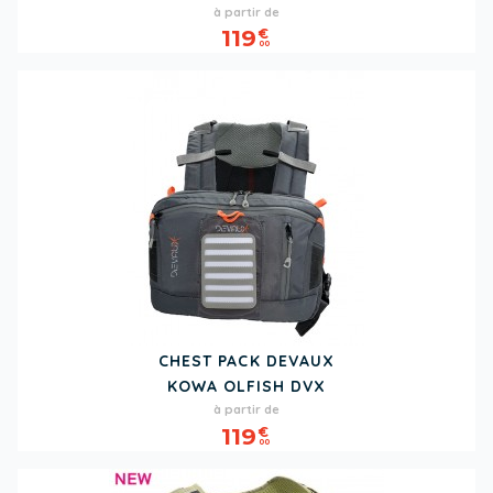
Prix
à partir de
119
€
00
CHEST PACK DEVAUX
KOWA OLFISH DVX
Prix
à partir de
119
€
00