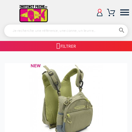


FILTRER