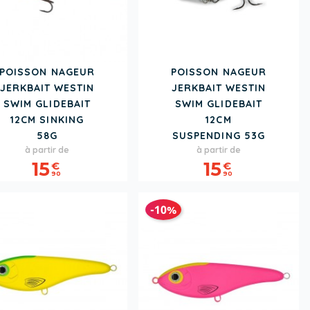
POISSON NAGEUR
POISSON NAGEUR
JERKBAIT WESTIN
JERKBAIT WESTIN
SWIM GLIDEBAIT
SWIM GLIDEBAIT
12CM SINKING
12CM
58G
SUSPENDING 53G
Prix
Prix
à partir de
à partir de
15
15
€
€
90
90
-10%