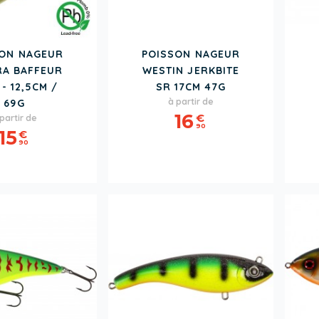
SON NAGEUR
POISSON NAGEUR
RA BAFFEUR
WESTIN JERKBITE
- 12,5CM /
SR 17CM 47G
Prix
à partir de
69G
rix
16
€
partir de
90
15
€
90