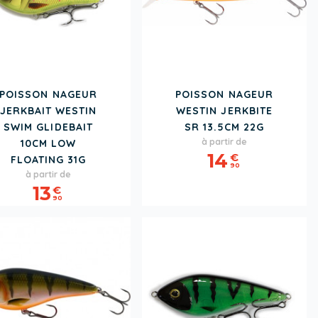
POISSON NAGEUR
POISSON NAGEUR
JERKBAIT WESTIN
WESTIN JERKBITE
SWIM GLIDEBAIT
SR 13.5CM 22G
Prix
à partir de
10CM LOW
14
€
FLOATING 31G
90
Prix
à partir de
13
€
90