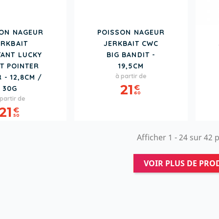
SON NAGEUR
POISSON NAGEUR
ERKBAIT
JERKBAIT CWC
TANT LUCKY
BIG BANDIT -
T POINTER
19,5CM
Prix
à partir de
R - 12,8CM /
21
€
30G
60
rix
partir de
21
€
50
Afficher 1 - 24 sur 42 
VOIR PLUS DE PRO