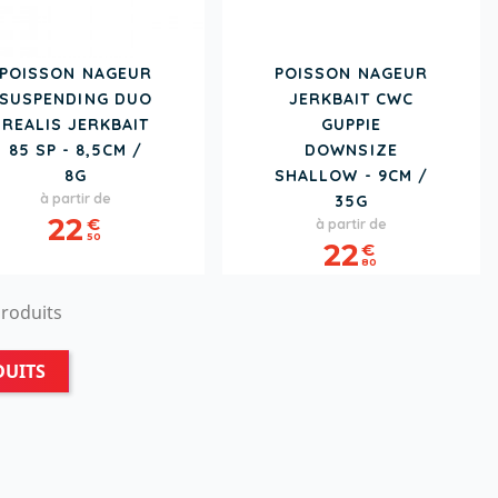
POISSON NAGEUR
POISSON NAGEUR
SUSPENDING DUO
JERKBAIT CWC
REALIS JERKBAIT
GUPPIE
85 SP - 8,5CM /
DOWNSIZE
8G
SHALLOW - 9CM /
Prix
à partir de
35G
Prix
22
€
à partir de
50
22
€
80
produits
DUITS