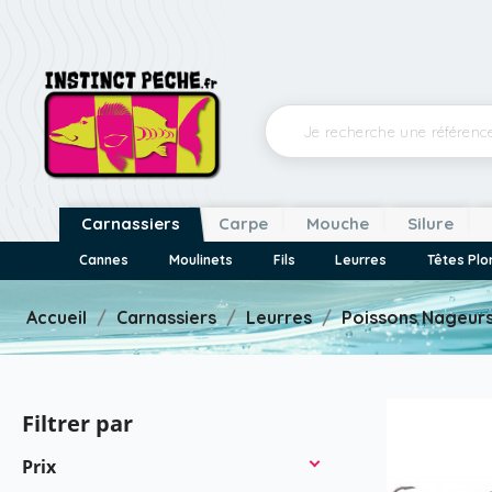
Carnassiers
Carpe
Mouche
Silure
Cannes
Moulinets
Fils
Leurres
Têtes Pl
Accueil
Carnassiers
Leurres
Poissons Nageur
Filtrer par
Prix