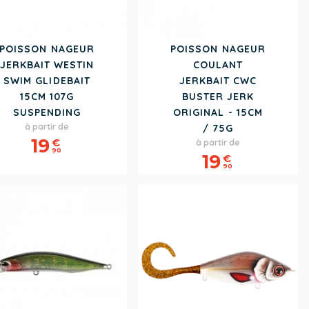
POISSON NAGEUR
POISSON NAGEUR
JERKBAIT WESTIN
COULANT
SWIM GLIDEBAIT
JERKBAIT CWC
15CM 107G
BUSTER JERK
SUSPENDING
ORIGINAL - 15CM
Prix
à partir de
/ 75G
Prix
19
€
à partir de
90
19
€
90