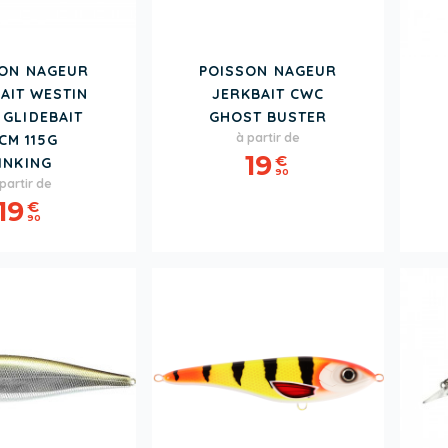
SON NAGEUR
POISSON NAGEUR
AIT WESTIN
JERKBAIT CWC
 GLIDEBAIT
GHOST BUSTER
Prix
à partir de
CM 115G
19
€
INKING
90
rix
partir de
19
€
90