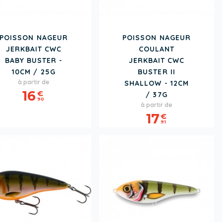
POISSON NAGEUR
POISSON NAGEUR
JERKBAIT CWC
COULANT
BABY BUSTER -
JERKBAIT CWC
10CM / 25G
BUSTER II
Prix
à partir de
SHALLOW - 12CM
16
€
/ 37G
90
Prix
Prix
à partir de
de
17
€
base
91