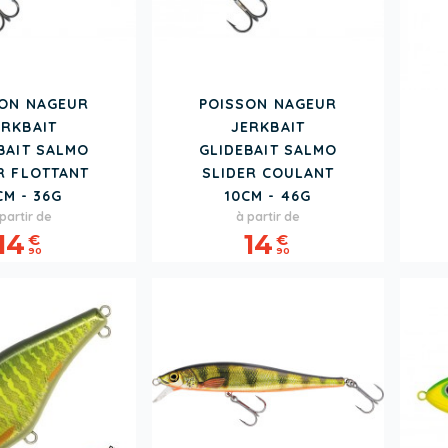
SON NAGEUR
POISSON NAGEUR
ERKBAIT
JERKBAIT
BAIT SALMO
GLIDEBAIT SALMO
R FLOTTANT
SLIDER COULANT
CM - 36G
10CM - 46G
rix
Prix
partir de
à partir de
14
14
€
€
90
90