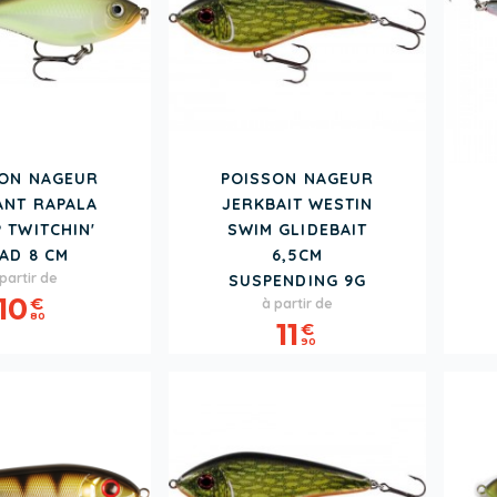
SON NAGEUR
POISSON NAGEUR
ANT RAPALA
JERKBAIT WESTIN
 TWITCHIN'
SWIM GLIDEBAIT
AD 8 CM
6,5CM
rix
partir de
SUSPENDING 9G
Prix
10
€
à partir de
80
11
€
90