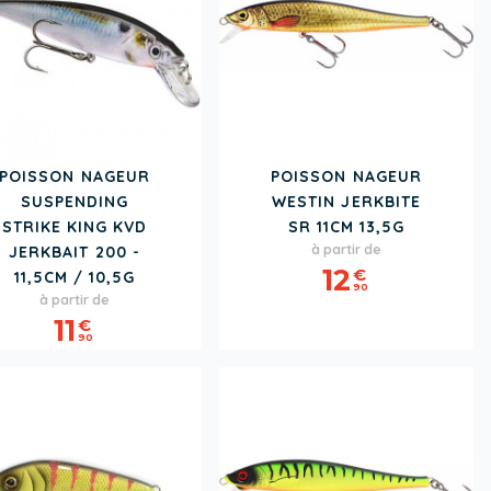
POISSON NAGEUR
POISSON NAGEUR
SUSPENDING
WESTIN JERKBITE
STRIKE KING KVD
SR 11CM 13,5G
Prix
à partir de
JERKBAIT 200 -
12
€
11,5CM / 10,5G
90
Prix
à partir de
11
€
90