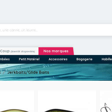
Coup
Nos marques
(bientôt disponible)
ombées
Petit Matériel
Accessoires
Bagagerie
Habill
s
Jerkbaits/Glide Baits