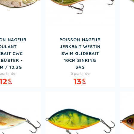
SON NAGEUR
POISSON NAGEUR
OULANT
JERKBAIT WESTIN
KBAIT CWC
SWIM GLIDEBAIT
 BUSTER -
10CM SINKING
M / 10,3G
34G
rix
rix
Prix
partir de
à partir de
e
12
13
€
€
ase
90
90