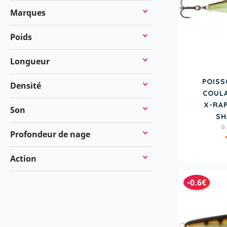
Marques
Poids
Longueur
POIS
Densité
COUL
X-RAP
Son
SH
P
à 
Profondeur de nage
Action
-0.6€