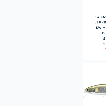
POIS
JERKB
SWIM
15
S
P
à 