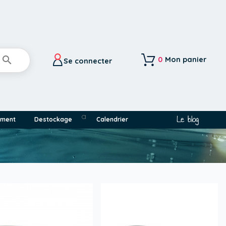

0
Mon panier
Se connecter
a
Le blog
ement
Destockage
Calendrier