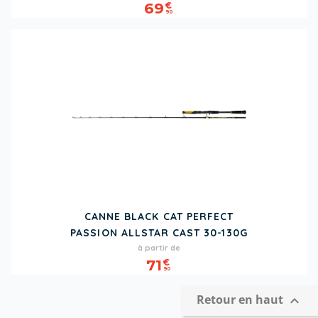
69
€
90
CANNE BLACK CAT PERFECT
PASSION ALLSTAR CAST 30-130G
Prix
à partir de
71
€
90
Retour en haut
