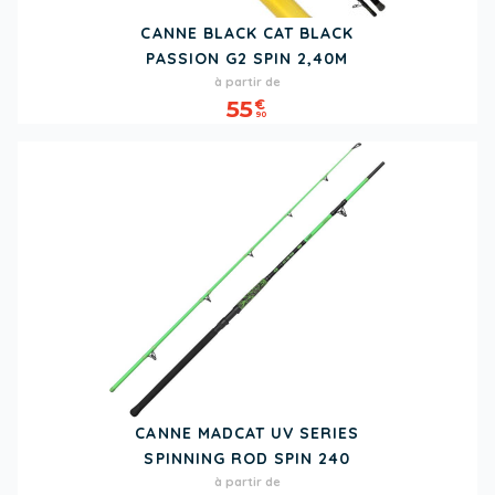
CANNE BLACK CAT BLACK
PASSION G2 SPIN 2,40M
Prix
à partir de
55
€
90
CANNE MADCAT UV SERIES
SPINNING ROD SPIN 240
Prix
à partir de