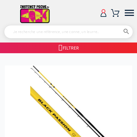


FILTRER