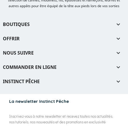
sélection de cannes, moulinets, fils, épuisettes et hameçons, leurres et
autres appâts pour être équipé de la tête aux pieds lors de vos sorties
BOUTIQUES

OFFRIR

NOUS SUIVRE

COMMANDER EN LIGNE

INSTINCT PÊCHE

La newsletter Instinct Pêche
Inscrivez-vous à notre newsletter et recevez toutes nos actualités,
nos tutoriels, nos nouveautés et des promotions en exclusivité