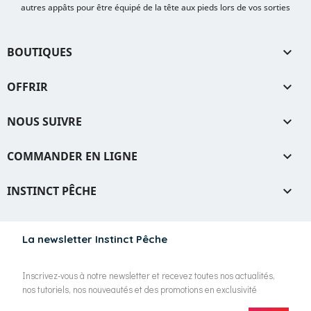
autres appâts pour être équipé de la tête aux pieds lors de vos sorties
BOUTIQUES

OFFRIR

NOUS SUIVRE

COMMANDER EN LIGNE

INSTINCT PÊCHE

La newsletter Instinct Pêche
Inscrivez-vous à notre newsletter et recevez toutes nos actualités,
nos tutoriels, nos nouveautés et des promotions en exclusivité