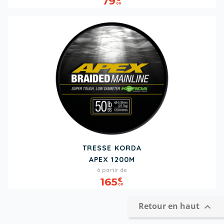
79
00
TRESSE KORDA
APEX 1200M
Prix
à partir de
165
€
00
Retour en haut
