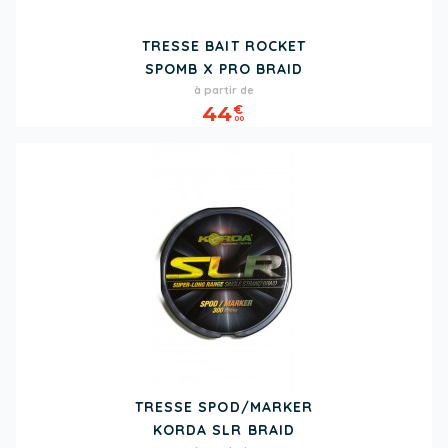
TRESSE BAIT ROCKET
SPOMB X PRO BRAID
Prix
à partir de
44
€
00
TRESSE SPOD/MARKER
KORDA SLR BRAID