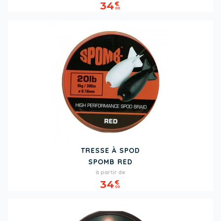
34
€
00
TRESSE À SPOD
SPOMB RED
Prix
à partir de
34
€
00