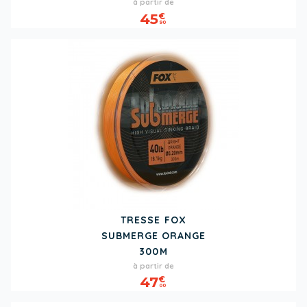
Prix
à partir de
45
€
90
TRESSE FOX
SUBMERGE ORANGE
300M
Prix
à partir de
47
€
00