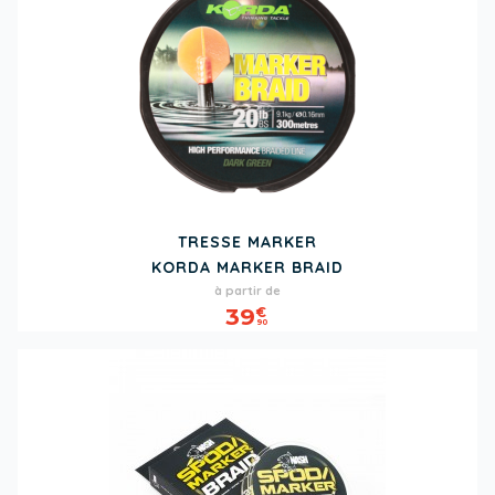
TRESSE MARKER
KORDA MARKER BRAID
Prix
à partir de
39
€
90