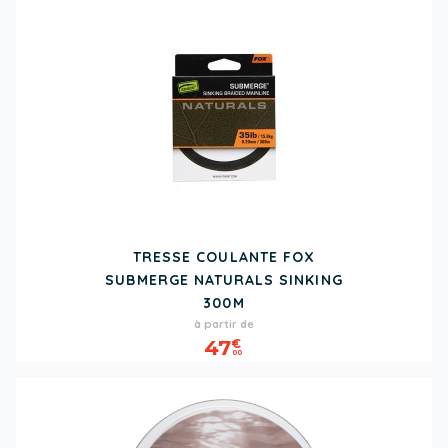
TRESSE COULANTE FOX
SUBMERGE NATURALS SINKING
300M
Prix
à partir de
47
€
00