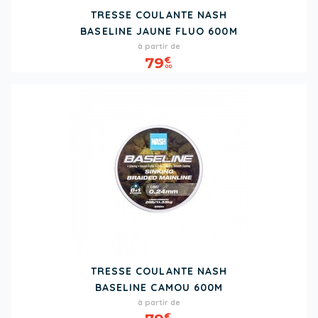
TRESSE COULANTE NASH
BASELINE JAUNE FLUO 600M
Prix
à partir de
79
€
00
TRESSE COULANTE NASH
BASELINE CAMOU 600M
Prix
à partir de
€