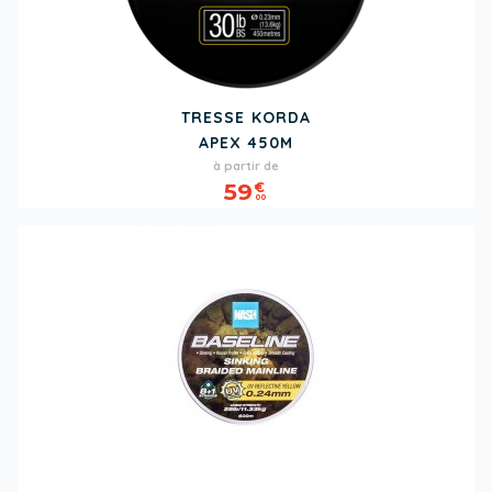
TRESSE KORDA
APEX 450M
Prix
à partir de
59
€
00