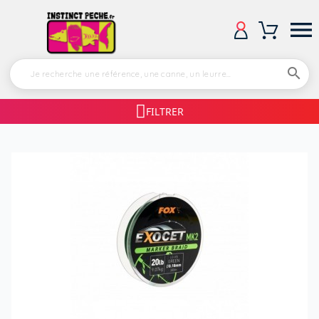


FILTRER