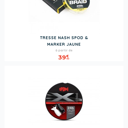
TRESSE NASH SPOD &
MARKER JAUNE
Prix
à partir de
39
€
90