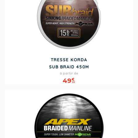
TRESSE KORDA
SUB BRAID 450M
Prix
à partir de
49
€
00