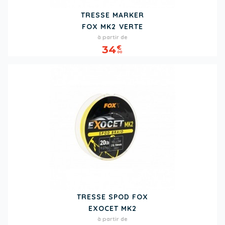
TRESSE MARKER
FOX MK2 VERTE
Prix
à partir de
34
€
00
TRESSE SPOD FOX
EXOCET MK2
Prix
à partir de