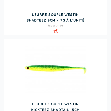
LEURRE SOUPLE WESTIN
SHADTEEZ 9CM / 7G À L'UNITÉ
Prix
à partir de
1
€
70
LEURRE SOUPLE WESTIN
KICKTEEZ SHADTAIL 15CM