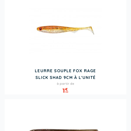
LEURRE SOUPLE FOX RAGE
SLICK SHAD 9CM À L'UNITÉ
Prix
à partir de
1
€
00