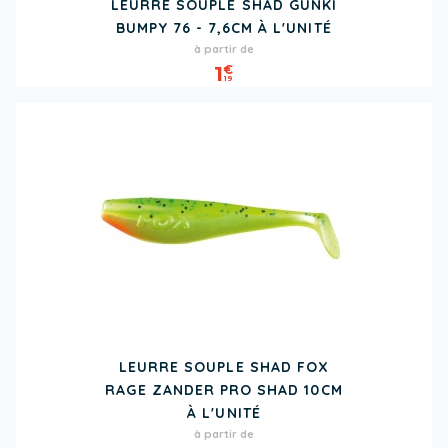
LEURRE SOUPLE SHAD GUNKI
BUMPY 76 - 7,6CM À L'UNITÉ
Prix
à partir de
1
€
19
LEURRE SOUPLE SHAD FOX
RAGE ZANDER PRO SHAD 10CM
À L'UNITÉ
Prix
à partir de