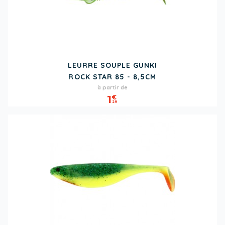
LEURRE SOUPLE GUNKI
ROCK STAR 85 - 8,5CM
Prix
à partir de
1
€
29