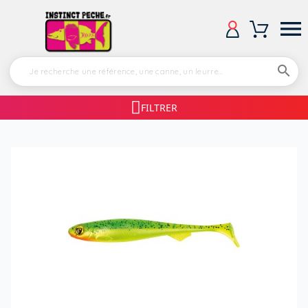


FILTRER