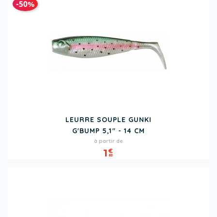
-50%
LEURRE SOUPLE GUNKI
G'BUMP 5,1" - 14 CM
Prix
Prix
à partir de
de
1
€
83
base