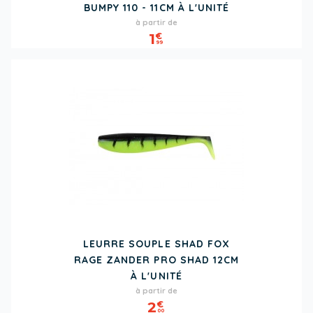
BUMPY 110 - 11CM À L'UNITÉ
Prix
à partir de
1
€
99
LEURRE SOUPLE SHAD FOX
RAGE ZANDER PRO SHAD 12CM
À L'UNITÉ
Prix
à partir de
2
€
00