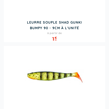
LEURRE SOUPLE SHAD GUNKI
BUMPY 90 - 9CM À L'UNITÉ
Prix
à partir de
1
€
15