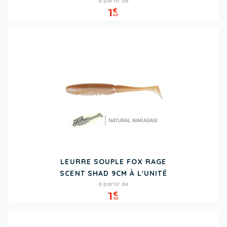
à partir de
1
€
40
LEURRE SOUPLE FOX RAGE
SCENT SHAD 9CM À L'UNITÉ
Prix
à partir de
1
€
50