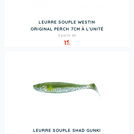
LEURRE SOUPLE WESTIN
ORIGINAL PERCH 7CM À L'UNITÉ
Prix
à partir de
1
€
90
LEURRE SOUPLE SHAD GUNKI