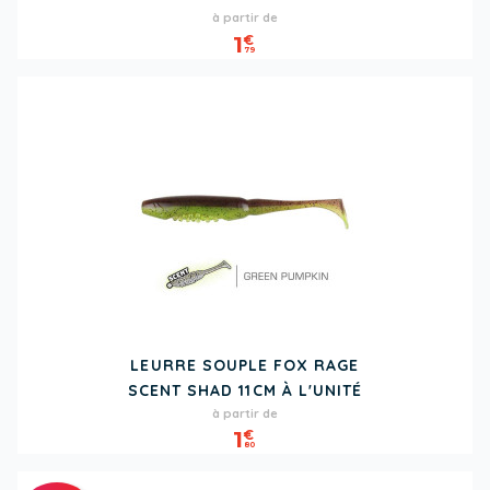
Prix
à partir de
1
€
79
LEURRE SOUPLE FOX RAGE
SCENT SHAD 11CM À L'UNITÉ
Prix
à partir de
1
€
80