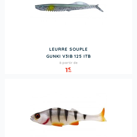
LEURRE SOUPLE
GUNKI V3IB 125 ITB
Prix
à partir de
1
€
90