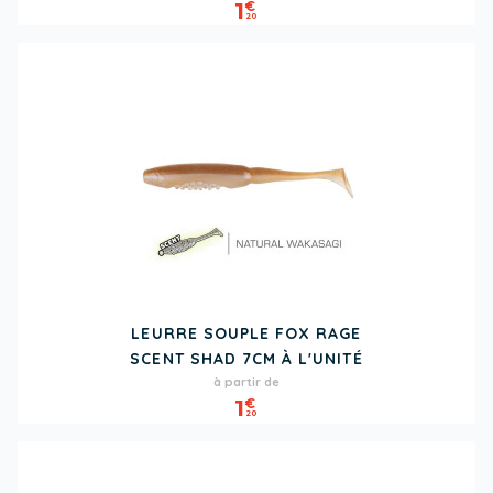
1
€
20
LEURRE SOUPLE FOX RAGE
SCENT SHAD 7CM À L'UNITÉ
Prix
à partir de
1
€
20