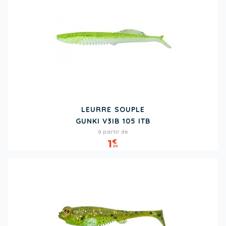
LEURRE SOUPLE
GUNKI V3IB 105 ITB
Prix
à partir de
1
€
20