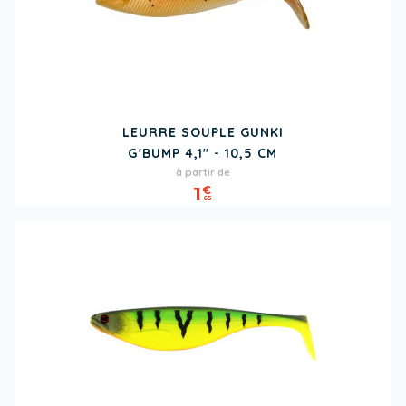
LEURRE SOUPLE GUNKI
G'BUMP 4,1" - 10,5 CM
Prix
à partir de
1
€
65