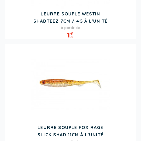
LEURRE SOUPLE WESTIN
SHADTEEZ 7CM / 4G À L'UNITÉ
Prix
à partir de
1
€
30
LEURRE SOUPLE FOX RAGE
SLICK SHAD 11CM À L'UNITÉ
Prix