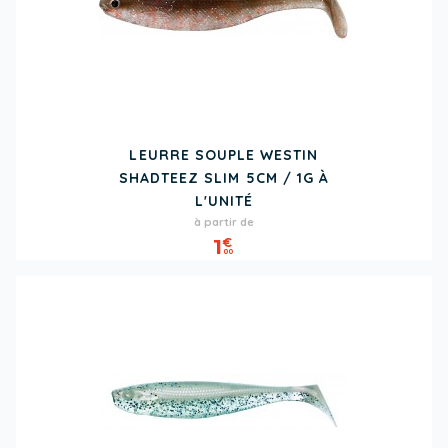
LEURRE SOUPLE WESTIN
SHADTEEZ SLIM 5CM / 1G À
L'UNITÉ
Prix
à partir de
1
€
00