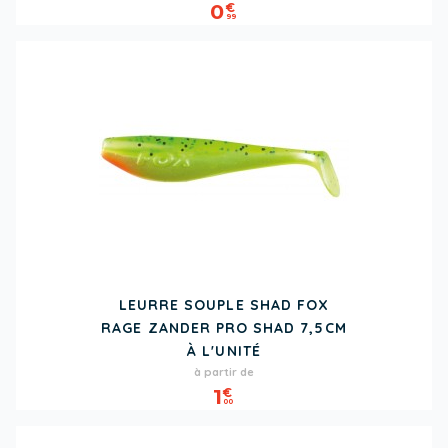
0
€
99
LEURRE SOUPLE SHAD FOX
RAGE ZANDER PRO SHAD 7,5CM
À L'UNITÉ
Prix
à partir de
1
€
00