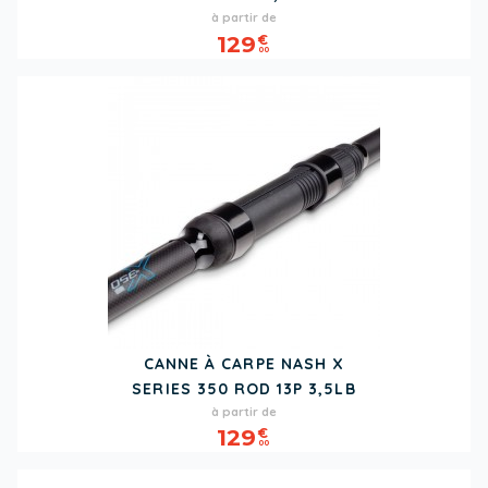
Prix
à partir de
129
€
00
CANNE À CARPE NASH X
SERIES 350 ROD 13P 3,5LB
Prix
à partir de
129
€
00