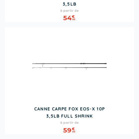
3,5LB
Prix
à partir de
54
€
00
CANNE CARPE FOX EOS-X 10P
3,5LB FULL SHRINK
Prix
à partir de
59
€
00