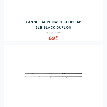
CANNE CARPE NASH SCOPE 6P
3LB BLACK DUPLON
Prix
à partir de
69
€
00