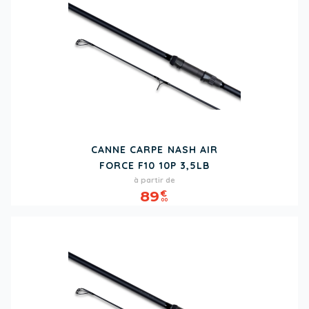
CANNE CARPE NASH AIR
FORCE F10 10P 3,5LB
Prix
à partir de
89
€
00