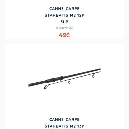
CANNE CARPE
STARBAITS M2 12P
3LB
Prix
à partir de
49
€
00
CANNE CARPE
STARBAITS M2 13P