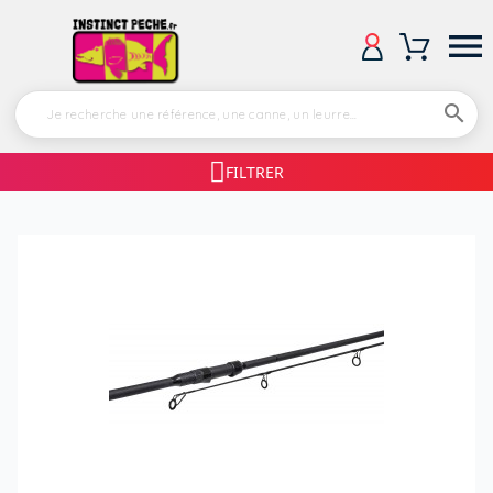


FILTRER