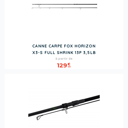
CANNE CARPE FOX HORIZON
X3-S FULL SHRINK 13P 3,5LB
Prix
à partir de
129
€
00