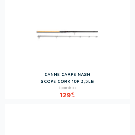
CANNE CARPE NASH
SCOPE CORK 10P 3,5LB
Prix
à partir de
129
€
00