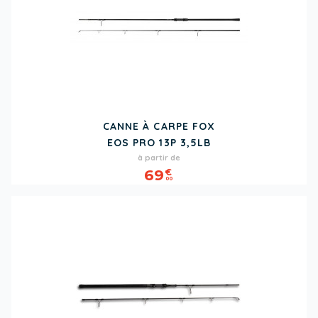
CANNE À CARPE FOX
EOS PRO 13P 3,5LB
Prix
Prix
à partir de
de
69
€
00
base