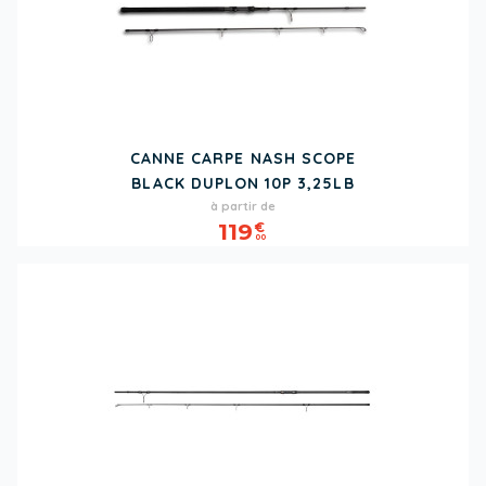
CANNE CARPE NASH SCOPE
BLACK DUPLON 10P 3,25LB
Prix
à partir de
119
€
00