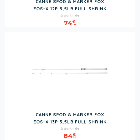
CANNE SPOD & MARKER FOX
EOS-X 12P 5,5LB FULL SHRINK
Prix
à partir de
74
€
00
CANNE SPOD & MARKER FOX
EOS-X 13P 5,5LB FULL SHRINK
Prix
à partir de
84
€
00