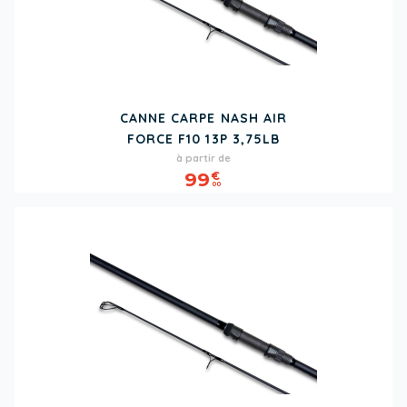
CANNE CARPE NASH AIR
FORCE F10 13P 3,75LB
Prix
à partir de
99
€
00