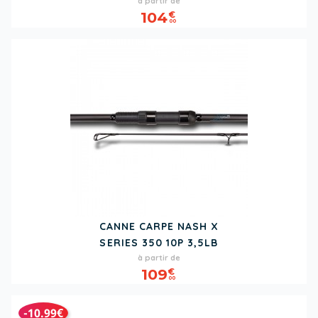
à partir de
104
€
00
CANNE CARPE NASH X
SERIES 350 10P 3,5LB
Prix
à partir de
109
€
00
-10.99€