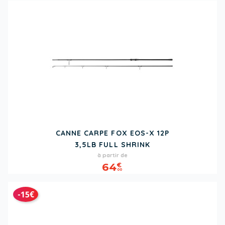
CANNE CARPE FOX EOS-X 12P
3,5LB FULL SHRINK
Prix
à partir de
64
€
00
-15€