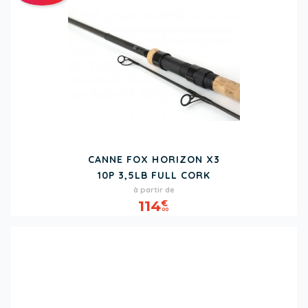
CANNE FOX HORIZON X3
10P 3,5LB FULL CORK
Prix
Prix
à partir de
de
114
€
00
base