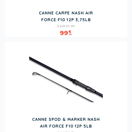
CANNE CARPE NASH AIR
FORCE F10 12P 3,75LB
Prix
à partir de
99
€
00
CANNE SPOD & MARKER NASH
AIR FORCE F10 12P 5LB
Prix