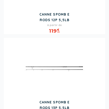
CANNE SPOMB E
RODS 12P 5,5LB
Prix
à partir de
119
€
00
CANNE SPOMB E
RODS 13P 5,5LB