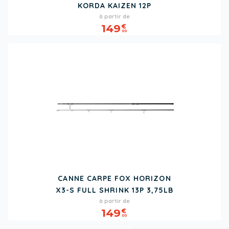
KORDA KAIZEN 12P
Prix
à partir de
149
€
00
CANNE CARPE FOX HORIZON
X3-S FULL SHRINK 13P 3,75LB
Prix
à partir de
149
€
00