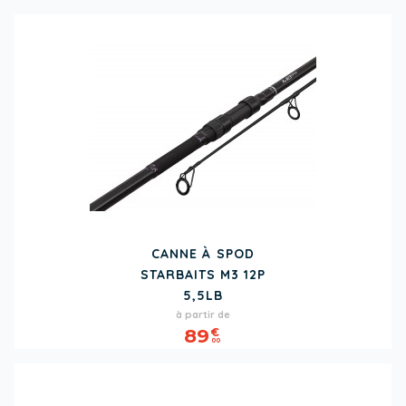
CANNE À SPOD
STARBAITS M3 12P
5,5LB
Prix
à partir de
89
€
00