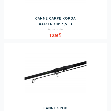
CANNE CARPE KORDA
KAIZEN 10P 3,5LB
Prix
à partir de
129
€
00
CANNE SPOD