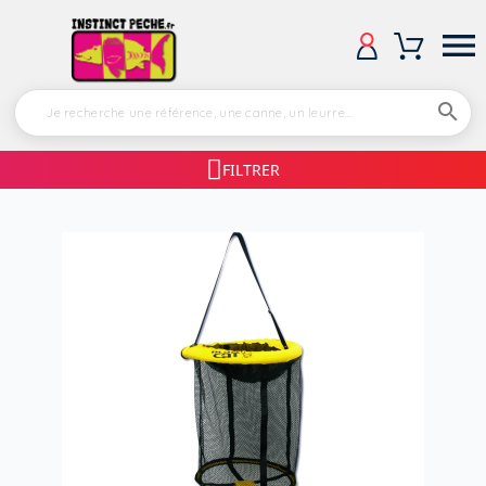


FILTRER