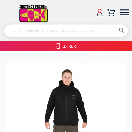


FILTRER