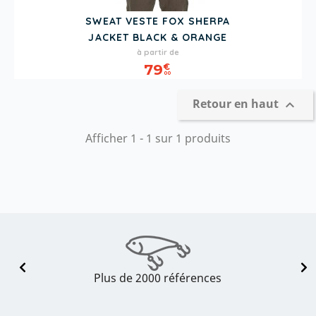
SWEAT VESTE FOX SHERPA
JACKET BLACK & ORANGE
Prix
à partir de
79
€
00
Retour en haut

Afficher 1 - 1 sur 1 produits
Plus de 2000 références