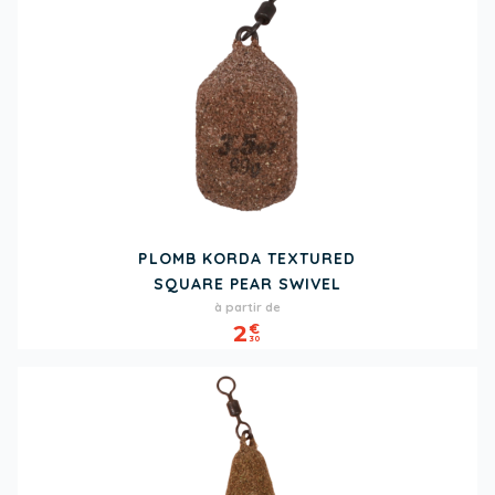
PLOMB KORDA TEXTURED
SQUARE PEAR SWIVEL
Prix
à partir de
2
€
30