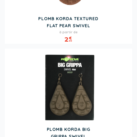
PLOMB KORDA TEXTURED
FLAT PEAR SWIVEL
Prix
à partir de
2
€
30
PLOMB KORDA BIG
GRIPPA SWIVEL