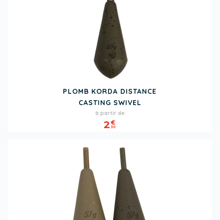
PLOMB KORDA DISTANCE
CASTING SWIVEL
Prix
à partir de
2
€
30