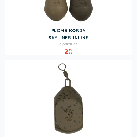
PLOMB KORDA
SKYLINER INLINE
Prix
à partir de
2
€
30