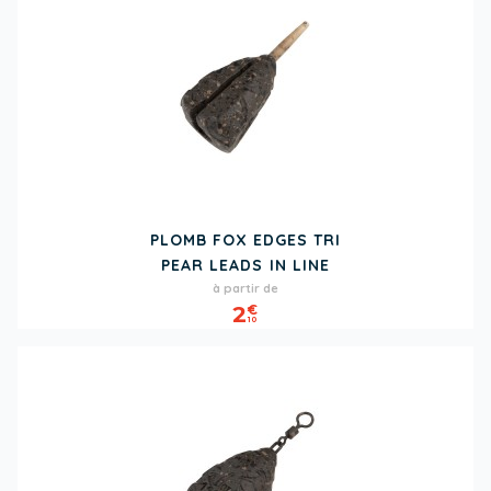
PLOMB FOX EDGES TRI
PEAR LEADS IN LINE
Prix
à partir de
2
€
10