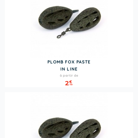
PLOMB FOX PASTE
IN LINE
Prix
à partir de
2
€
79