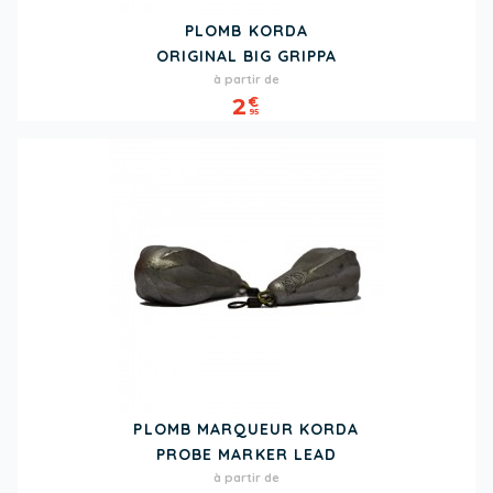
PLOMB KORDA
ORIGINAL BIG GRIPPA
Prix
à partir de
2
€
95
PLOMB MARQUEUR KORDA
PROBE MARKER LEAD
Prix
à partir de