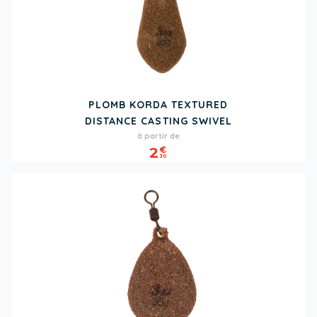
PLOMB KORDA TEXTURED
DISTANCE CASTING SWIVEL
Prix
à partir de
2
€
30