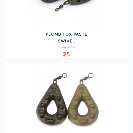
PLOMB FOX PASTE
SWIVEL
Prix
à partir de
2
€
79