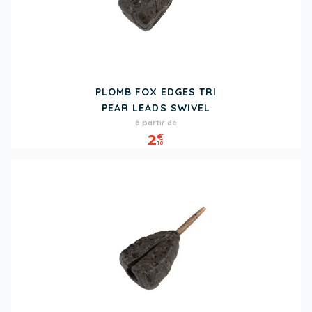
PLOMB FOX EDGES TRI
PEAR LEADS SWIVEL
Prix
à partir de
2
€
10