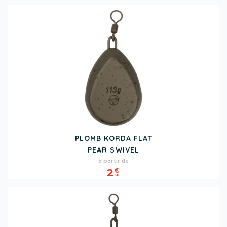
PLOMB KORDA FLAT
PEAR SWIVEL
Prix
à partir de
2
€
30