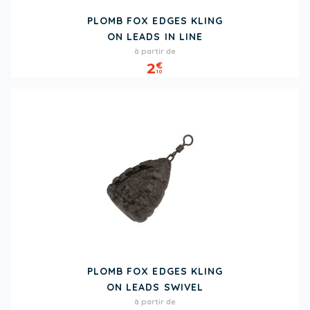
PLOMB FOX EDGES KLING
ON LEADS IN LINE
Prix
à partir de
2
€
10
PLOMB FOX EDGES KLING
ON LEADS SWIVEL
Prix
à partir de