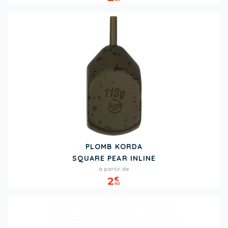
PLOMB KORDA
SQUARE PEAR INLINE
Prix
à partir de
2
€
60