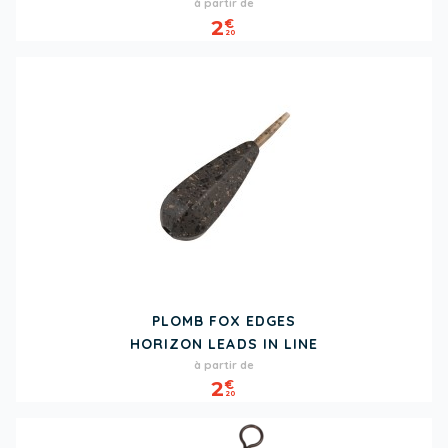
Prix
à partir de
2
€
20
PLOMB FOX EDGES
HORIZON LEADS IN LINE
Prix
à partir de
2
€
20