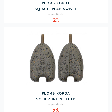
PLOMB KORDA
SQUARE PEAR SWIVEL
Prix
à partir de
2
€
30
PLOMB KORDA
SOLIDZ INLINE LEAD
Prix
à partir de
2
€
49