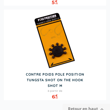
5
€
90
CONTRE POIDS POLE POSITION
TUNGSTA SHOT ON THE HOOK
SHOT M
Prix
à partir de
6
€
50
Retour en haut
