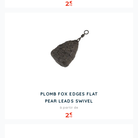
2
€
10
PLOMB FOX EDGES FLAT
PEAR LEADS SWIVEL
Prix
à partir de
2
€
10