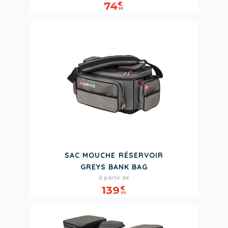
74
€
90
SAC MOUCHE RÉSERVOIR
GREYS BANK BAG
Prix
à partir de
139
€
00