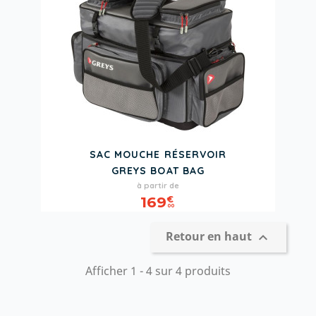
SAC MOUCHE RÉSERVOIR
GREYS BOAT BAG
Prix
à partir de
169
€
00
Retour en haut

Afficher 1 - 4 sur 4 produits