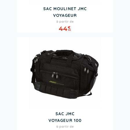
SAC MOULINET JMC
VOYAGEUR
Prix
à partir de
44
€
90
SAC JMC
VOYAGEUR 100
Prix
à partir de