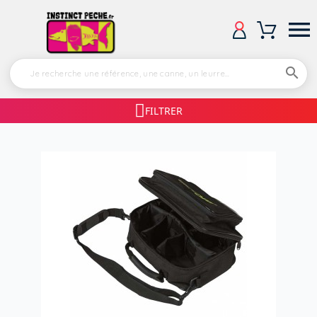


FILTRER