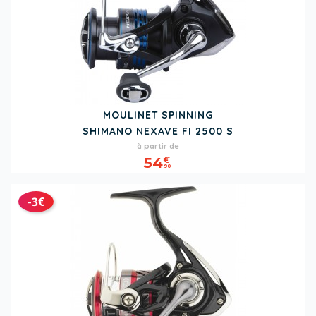
MOULINET SPINNING
SHIMANO NEXAVE FI 2500 S
Prix
à partir de
54
€
90
-3€