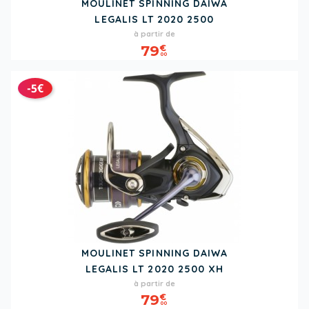
MOULINET SPINNING DAIWA
LEGALIS LT 2020 2500
Prix
Prix
à partir de
de
79
€
00
base
-5€
MOULINET SPINNING DAIWA
LEGALIS LT 2020 2500 XH
Prix
Prix
à partir de
de
79
€
00
base