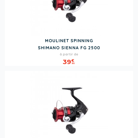
MOULINET SPINNING
SHIMANO SIENNA FG 2500
Prix
à partir de
39
€
90