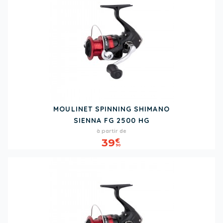
MOULINET SPINNING SHIMANO
SIENNA FG 2500 HG
Prix
à partir de
39
€
90