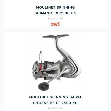
MOULINET SPINNING
SHIMANO FX 2500 HG
Prix
à partir de
25
€
95
MOULINET SPINNING DAIWA
CROSSFIRE LT 2500 XH
Prix
à partir de