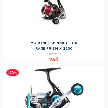
MOULINET SPINNING FOX
RAGE PRISM X 2500
Prix
à partir de
74
€
00
-40%