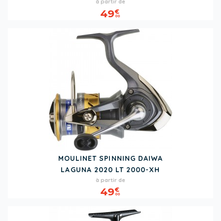
Prix
à partir de
49
€
00
MOULINET SPINNING DAIWA
LAGUNA 2020 LT 2000-XH
Prix
à partir de
49
€
00