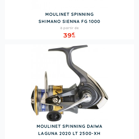
MOULINET SPINNING
SHIMANO SIENNA FG 1000
Prix
à partir de
39
€
90
MOULINET SPINNING DAIWA
LAGUNA 2020 LT 2500-XH