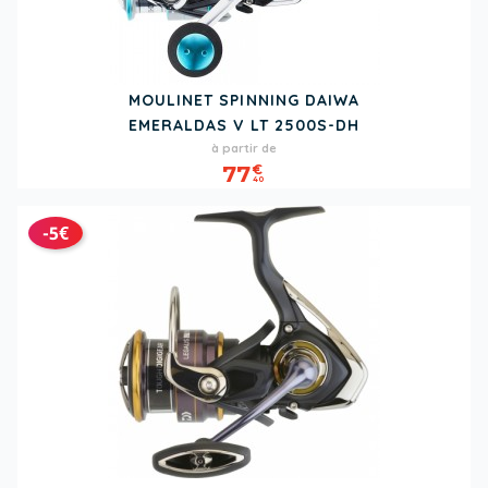
MOULINET SPINNING DAIWA
EMERALDAS V LT 2500S-DH
Prix
Prix
à partir de
de
77
€
40
base
-5€