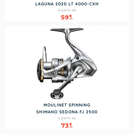
LAGUNA 2020 LT 4000-CXH
Prix
à partir de
59
€
00
MOULINET SPINNING
SHIMANO SEDONA FJ 2500
Prix
à partir de
73
€
00