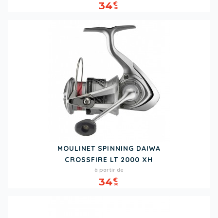
34
€
00
MOULINET SPINNING DAIWA
CROSSFIRE LT 2000 XH
Prix
à partir de
34
€
00