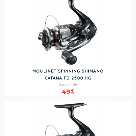
MOULINET SPINNING SHIMANO
CATANA FD 2500 HG
Prix
à partir de
49
€
95