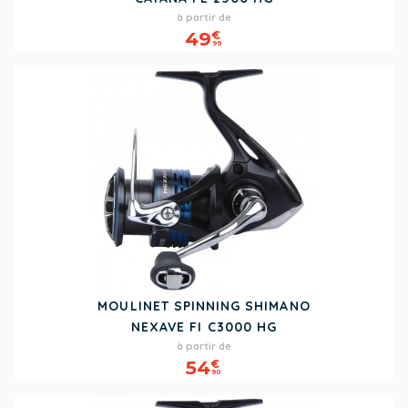
Prix
à partir de
49
€
99
MOULINET SPINNING SHIMANO
NEXAVE FI C3000 HG
Prix
à partir de
54
€
90