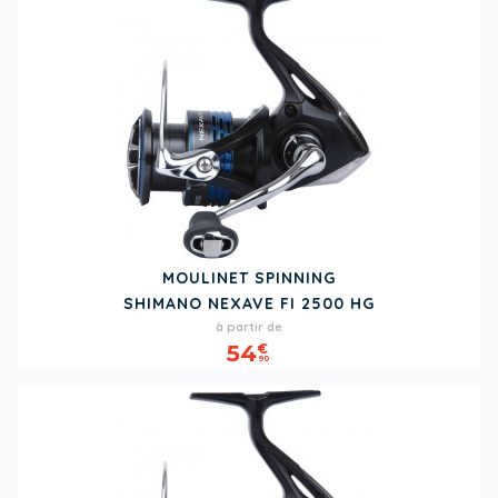
MOULINET SPINNING
SHIMANO NEXAVE FI 2500 HG
Prix
à partir de
54
€
90