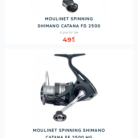
MOULINET SPINNING
SHIMANO CATANA FD 2500
Prix
à partir de
49
€
95
MOULINET SPINNING SHIMANO
CATANA FE 2500 HG