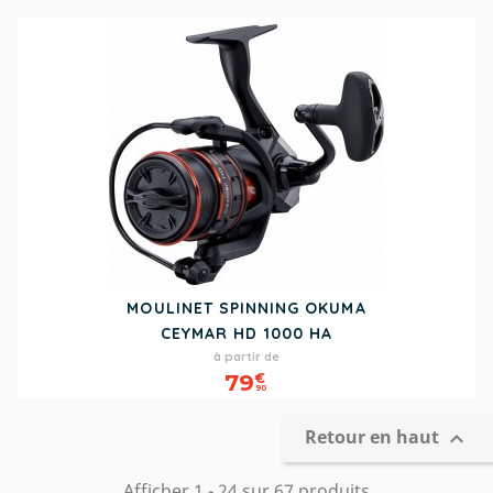
MOULINET SPINNING OKUMA
CEYMAR HD 1000 HA
Prix
à partir de
79
€
90
Retour en haut

Afficher 1 - 24 sur 67 produits