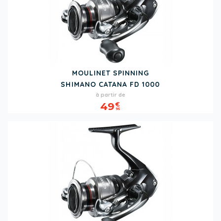
MOULINET SPINNING
SHIMANO CATANA FD 1000
Prix
à partir de
49
€
95