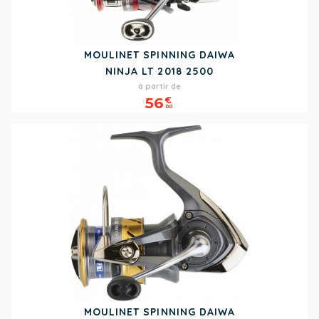
MOULINET SPINNING DAIWA
NINJA LT 2018 2500
Prix
Prix
à partir de
de
56
€
00
base
MOULINET SPINNING DAIWA