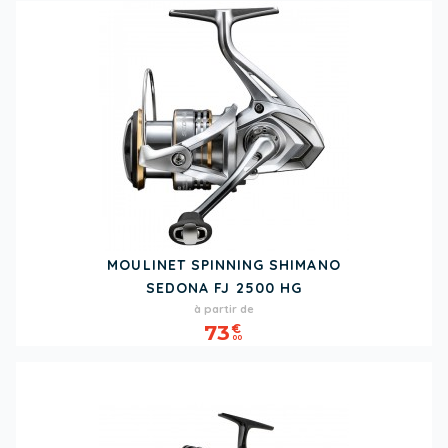
MOULINET SPINNING SHIMANO
SEDONA FJ 2500 HG
Prix
à partir de
73
€
00