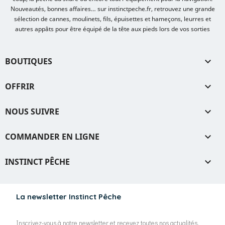
Nouveautés, bonnes affaires… sur instinctpeche.fr, retrouvez une grande
sélection de cannes, moulinets, fils, épuisettes et hameçons, leurres et
autres appâts pour être équipé de la tête aux pieds lors de vos sorties
BOUTIQUES

OFFRIR

NOUS SUIVRE

COMMANDER EN LIGNE

INSTINCT PÊCHE

La newsletter Instinct Pêche
Inscrivez-vous à notre newsletter et recevez toutes nos actualités,