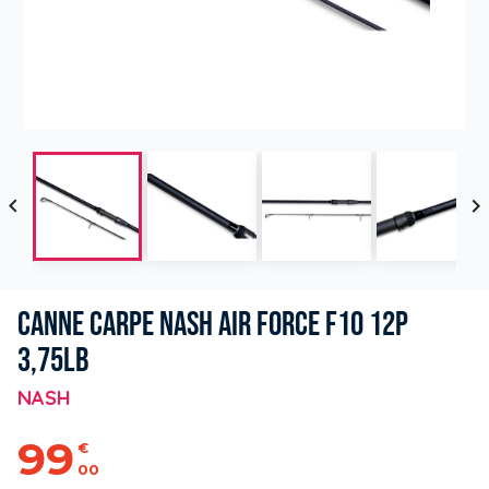


CANNE CARPE NASH AIR FORCE F10 12P
3,75LB
NASH
99
€
00