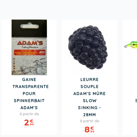
GAINE
LEURRE
TRANSPARENTE
SOUPLE
POUR
ADAM'S MÛRE
SPINNERBAIT
SLOW
ADAM'S
SINKING -
Prix
à partir de
28MM
Prix
2
€
à partir de
90
8
€
90