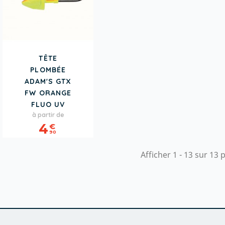
TÊTE
PLOMBÉE
ADAM'S GTX
FW ORANGE
FLUO UV
Prix
à partir de
4
€
90
Afficher 1 - 13 sur 13 