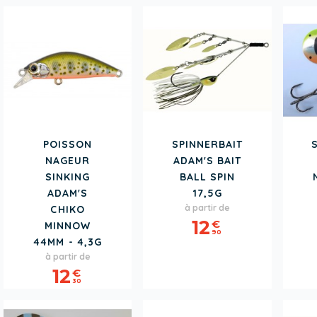
POISSON
SPINNERBAIT
NAGEUR
ADAM'S BAIT
SINKING
BALL SPIN
ADAM'S
17,5G
Prix
à partir de
CHIKO
12
€
MINNOW
90
44MM - 4,3G
Prix
à partir de
12
€
30