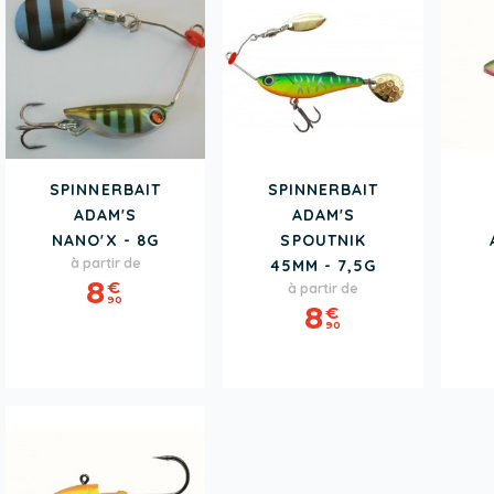
SPINNERBAIT
SPINNERBAIT
ADAM'S
ADAM'S
NANO'X - 8G
SPOUTNIK
Prix
à partir de
45MM - 7,5G
Prix
8
€
à partir de
90
8
€
90