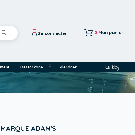

0
Mon panier
Se connecter
a
Le blog
ement
Destockage
Calendrier
A MARQUE ADAM'S