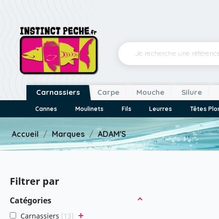
Carnassiers
Carpe
Mouche
Silure
Cannes
Moulinets
Fils
Leurres
Têtes Pl
Accueil
Marques
ADAM'S
Filtrer par
Catégories
+
Carnassiers
13