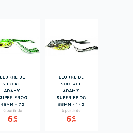
LEURRE DE
LEURRE DE
SURFACE
SURFACE
ADAM'S
ADAM'S
SUPER FROG
SUPER FROG
45MM - 7G
55MM - 14G
Prix
Prix
à partir de
à partir de
6
6
€
€
50
90