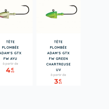
TÊTE
TÊTE
PLOMBÉE
PLOMBÉE
ADAM'S GTX
ADAM'S GTX
FW AYU
FW GREEN
Prix
à partir de
CHARTREUSE
4
€
UV
90
Prix
à partir de
3
€
60