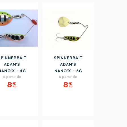
SPINNERBAIT
SPINNERBAIT
ADAM'S
ADAM'S
NANO'X - 4G
NANO'X - 6G
Prix
Prix
à partir de
à partir de
8
8
€
€
90
90