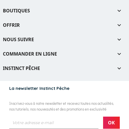
BOUTIQUES

OFFRIR

NOUS SUIVRE

COMMANDER EN LIGNE

INSTINCT PÊCHE

La newsletter Instinct Pêche
Inscrivez-vous à notre newsletter et recevez toutes nos actualités,
nos tutoriels, nos nouveautés et des promotions en exclusivité