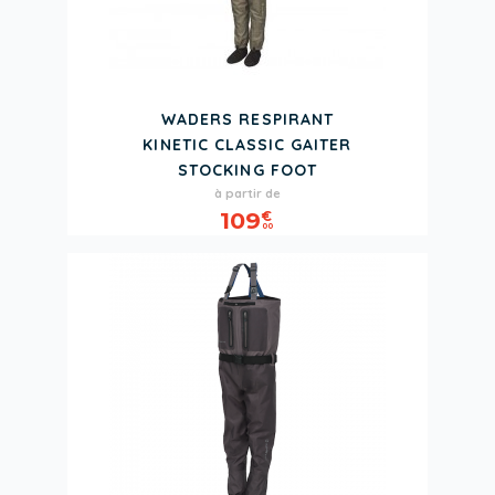
WADERS RESPIRANT
KINETIC CLASSIC GAITER
STOCKING FOOT
Prix
à partir de
109
€
00