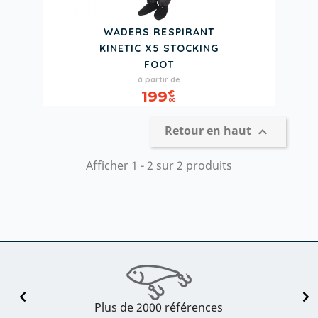
WADERS RESPIRANT
KINETIC X5 STOCKING
FOOT
Prix
à partir de
199
€
00
Retour en haut

Afficher 1 - 2 sur 2 produits
Plus de 2000 références