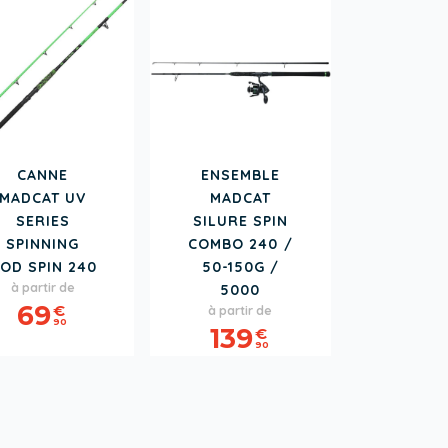
CANNE
ENSEMBLE
MADCAT UV
MADCAT
SERIES
SILURE SPIN
SPINNING
COMBO 240 /
OD SPIN 240
50-150G /
Prix
à partir de
5000
Prix
69
€
à partir de
90
139
€
90