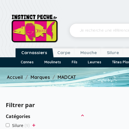
Carnassiers
Carpe
Mouche
Silure
Cannes
Moulinets
Fils
Leurres
Têtes Pl
Accueil
Marques
MADCAT
Filtrer par
Catégories
+
Silure
9