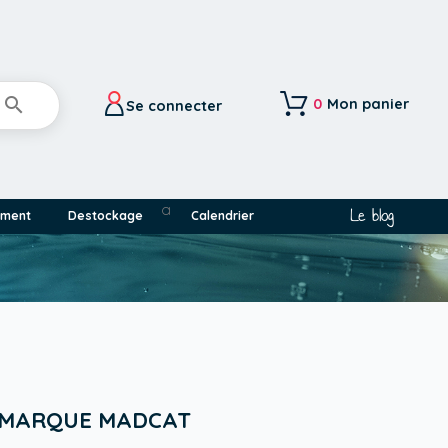

0
Mon panier
Se connecter
a
Le blog
ement
Destockage
Calendrier
A MARQUE MADCAT