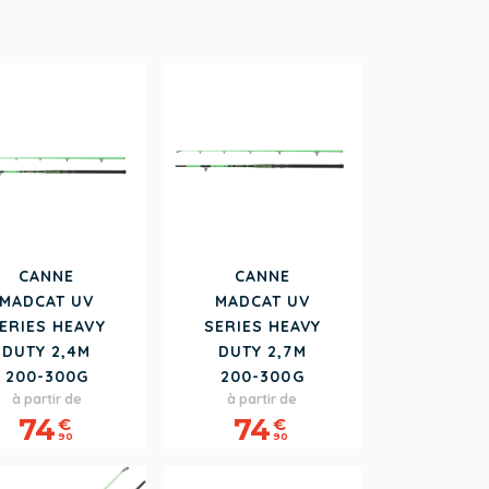
CANNE
CANNE
MADCAT UV
MADCAT UV
ERIES HEAVY
SERIES HEAVY
DUTY 2,4M
DUTY 2,7M
200-300G
200-300G
Prix
Prix
à partir de
à partir de
74
74
€
€
90
90