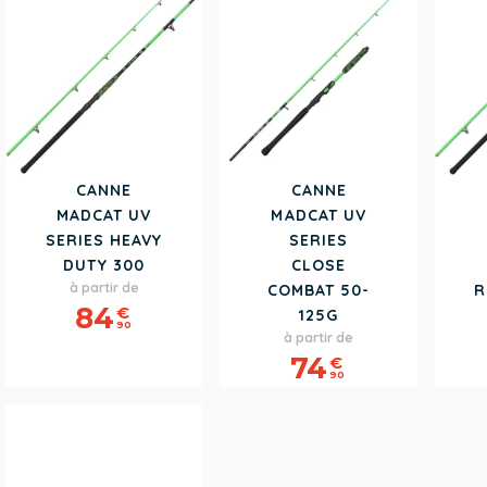
CANNE
CANNE
MADCAT UV
MADCAT UV
SERIES HEAVY
SERIES
DUTY 300
CLOSE
Prix
à partir de
COMBAT 50-
R
84
€
125G
90
Prix
à partir de
74
€
90