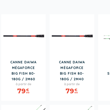
CANNE DAIWA
CANNE DAIWA
MÉGAFORCE
MÉGAFORCE
BIG FISH 80-
BIG FISH 80-
S
180G / 2M60
180G / 2M40
Prix
Prix
à partir de
à partir de
79
79
€
€
00
00