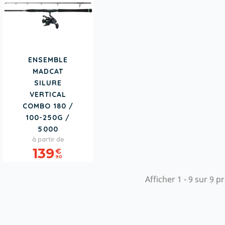
ENSEMBLE
MADCAT
SILURE
VERTICAL
COMBO 180 /
100-250G /
5000
Prix
à partir de
139
€
90
Afficher 1 - 9 sur 9 p