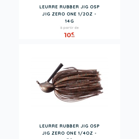
LEURRE RUBBER JIG OSP
JIG ZERO ONE 1/2OZ -
14G
Prix
à partir de
10
€
40
LEURRE RUBBER JIG OSP
JIG ZERO ONE 1/4OZ -