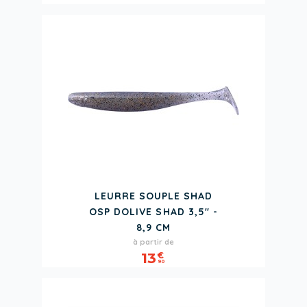
LEURRE SOUPLE SHAD
OSP DOLIVE SHAD 3,5" -
8,9 CM
Prix
à partir de
13
€
90