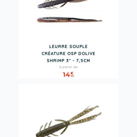
LEURRE SOUPLE
CRÉATURE OSP DOLIVE
SHRIMP 3" - 7,5CM
Prix
à partir de
14
€
90