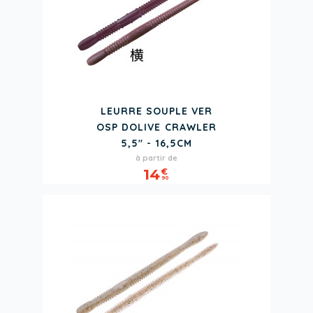
LEURRE SOUPLE VER
OSP DOLIVE CRAWLER
5,5" - 16,5CM
Prix
à partir de
14
€
90