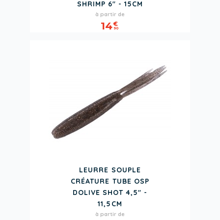
SHRIMP 6" - 15CM
Prix
à partir de
14
€
90
LEURRE SOUPLE
CRÉATURE TUBE OSP
DOLIVE SHOT 4,5" -
11,5CM
Prix
à partir de