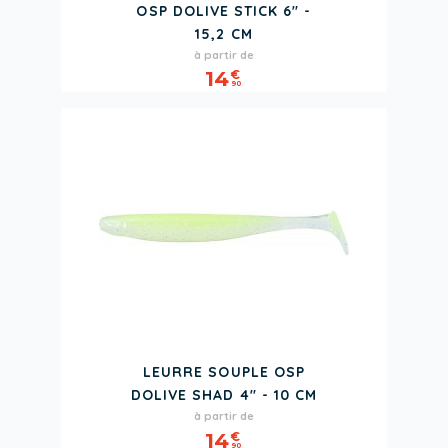
OSP DOLIVE STICK 6" -
15,2 CM
Prix
à partir de
14
€
90
LEURRE SOUPLE OSP
DOLIVE SHAD 4" - 10 CM
Prix
à partir de
14
€
90