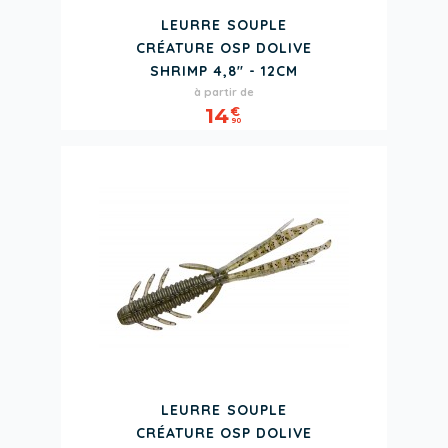
LEURRE SOUPLE
CRÉATURE OSP DOLIVE
SHRIMP 4,8" - 12CM
Prix
à partir de
14
€
90
LEURRE SOUPLE
CRÉATURE OSP DOLIVE