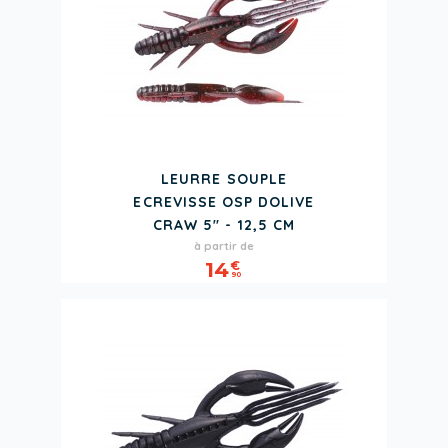
LEURRE SOUPLE
ECREVISSE OSP DOLIVE
CRAW 5" - 12,5 CM
Prix
à partir de
14
€
90