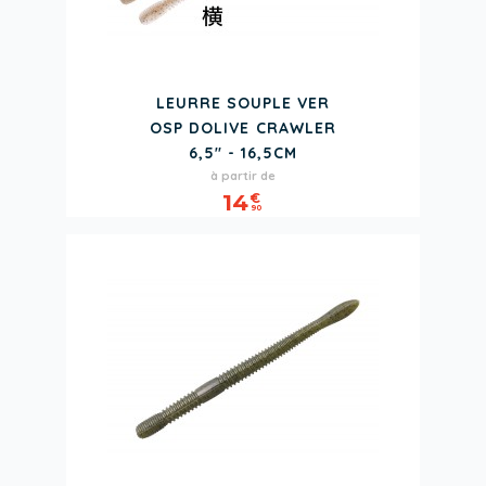
LEURRE SOUPLE VER
OSP DOLIVE CRAWLER
6,5" - 16,5CM
Prix
à partir de
14
€
90