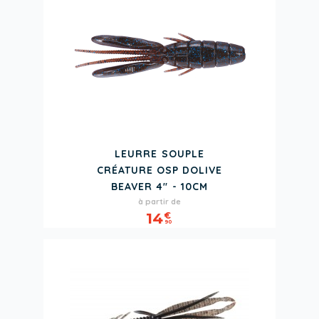
LEURRE SOUPLE
CRÉATURE OSP DOLIVE
BEAVER 4" - 10CM
Prix
à partir de
14
€
90