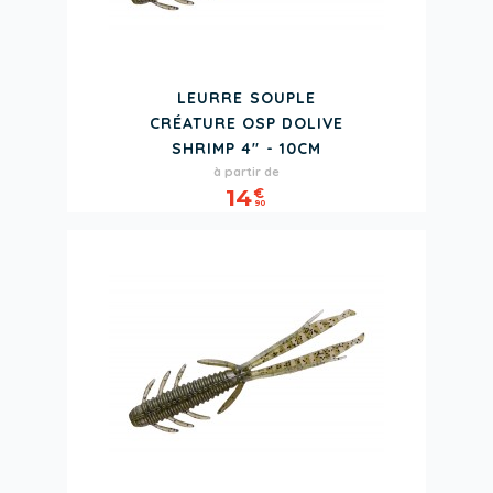
LEURRE SOUPLE
CRÉATURE OSP DOLIVE
SHRIMP 4" - 10CM
Prix
à partir de
14
€
90