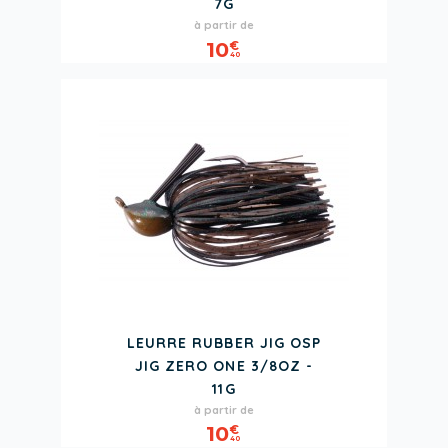
7G
Prix
à partir de
10
€
40
LEURRE RUBBER JIG OSP
JIG ZERO ONE 3/8OZ -
11G
Prix
à partir de
10
€
40