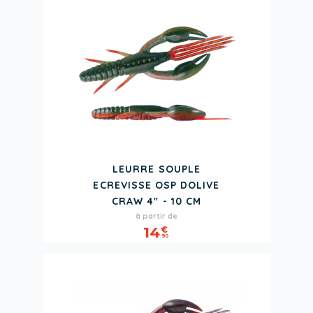
LEURRE SOUPLE
ECREVISSE OSP DOLIVE
CRAW 4" - 10 CM
Prix
à partir de
14
€
90