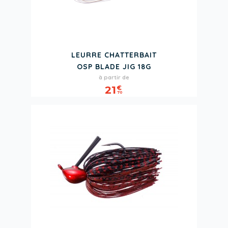
LEURRE CHATTERBAIT
OSP BLADE JIG 18G
Prix
à partir de
21
€
70