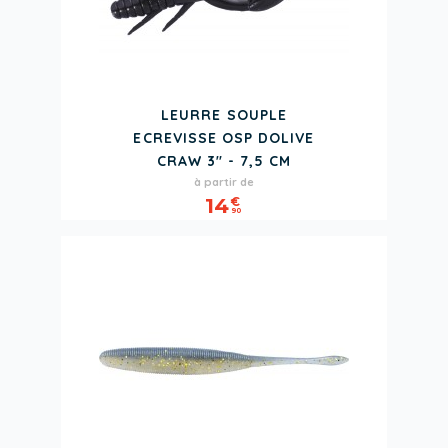
LEURRE SOUPLE
ECREVISSE OSP DOLIVE
CRAW 3" - 7,5 CM
Prix
à partir de
14
€
90