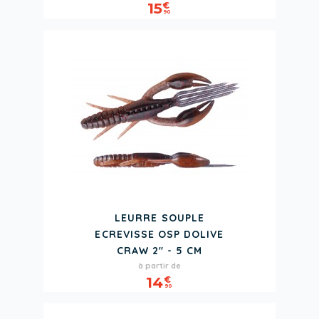
15
€
90
LEURRE SOUPLE
ECREVISSE OSP DOLIVE
CRAW 2" - 5 CM
Prix
à partir de
14
€
90