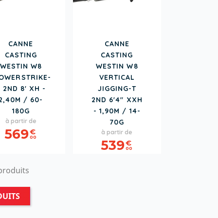
CANNE
CANNE
CASTING
CASTING
WESTIN W8
WESTIN W8
OWERSTRIKE-
VERTICAL
 2ND 8' XH -
JIGGING-T
2,40M / 60-
2ND 6'4" XXH
180G
- 1,90M / 14-
Prix
à partir de
70G
Prix
569
€
à partir de
00
539
€
00
 produits
DUITS