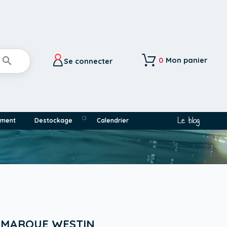

0
Mon panier
Se connecter
a
Le blog
ement
Destockage
Calendrier
A MARQUE WESTIN