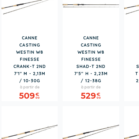
CANNE
CANNE
CASTING
CASTING
WESTIN W8
WESTIN W8
FINESSE
FINESSE
CRANK-T 2ND
SHAD-T 2ND
7'1" M - 2,13M
7'5" H - 2,23M
T
/ 10-30G
/ 12-38G
2
Prix
Prix
à partir de
à partir de
509
529
€
€
00
00