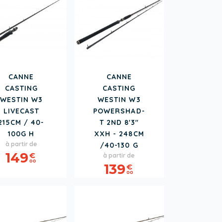
CANNE
CANNE
CASTING
CASTING
WESTIN W3
WESTIN W3
LIVECAST
POWERSHAD-
215CM / 40-
T 2ND 8'3"
100G H
XXH - 248CM
Prix
à partir de
/40-130 G
Prix
149
€
à partir de
00
139
€
00