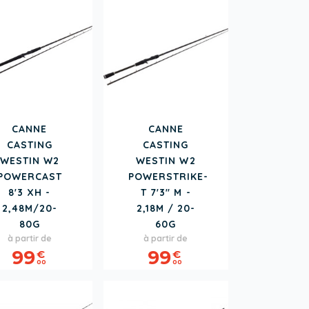
CANNE
CANNE
CASTING
CASTING
WESTIN W2
WESTIN W2
POWERCAST
POWERSTRIKE-
8'3 XH -
T 7'3" M -
2,48M/20-
2,18M / 20-
80G
60G
Prix
Prix
à partir de
à partir de
99
99
€
€
00
00