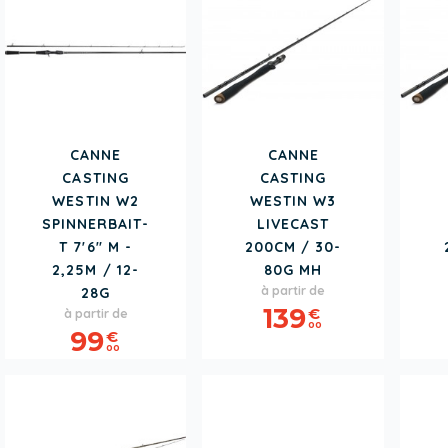
CANNE
CANNE
CASTING
CASTING
WESTIN W2
WESTIN W3
SPINNERBAIT-
LIVECAST
T 7'6" M -
200CM / 30-
2,25M / 12-
80G MH
Prix
à partir de
28G
Prix
139
€
à partir de
00
99
€
00