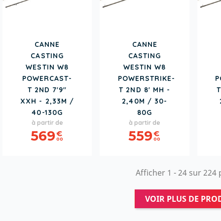
CANNE
CANNE
CASTING
CASTING
WESTIN W8
WESTIN W8
POWERCAST-
POWERSTRIKE-
P
T 2ND 7'9"
T 2ND 8' MH -
T
XXH - 2,33M /
2,40M / 30-
40-130G
80G
Prix
Prix
à partir de
à partir de
569
559
€
€
00
00
Afficher 1 - 24 sur 224
VOIR PLUS DE PRO