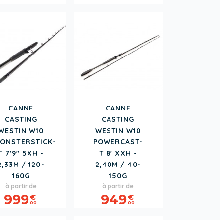
CANNE
CANNE
CASTING
CASTING
WESTIN W10
WESTIN W10
ONSTERSTICK-
POWERCAST-
T 7'9" 5XH -
T 8' XXH -
2,33M / 120-
2,40M / 40-
160G
150G
Prix
Prix
à partir de
à partir de
999
949
€
€
00
00