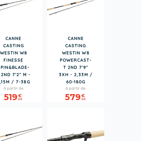
CANNE
CANNE
CASTING
CASTING
WESTIN W8
WESTIN W8
FINESSE
POWERCAST-
SPIN&BLADE-
T 2ND 7'9"
 2ND 7'2" M -
3XH - 2,33M /
,15M / 7-38G
60-180G
Prix
Prix
à partir de
à partir de
519
579
€
€
00
00