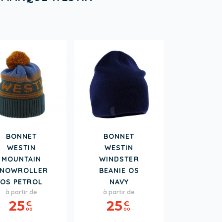
BONNET
BONNET
WESTIN
WESTIN
MOUNTAIN
WINDSTER
NOWROLLER
BEANIE OS
OS PETROL
NAVY
Prix
Prix
à partir de
à partir de
25
25
€
€
00
00