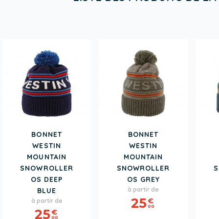
BONNET
BONNET
WESTIN
WESTIN
MOUNTAIN
MOUNTAIN
SNOWROLLER
SNOWROLLER
S
OS DEEP
OS GREY
Prix
à partir de
BLUE
Prix
25
€
à partir de
00
25
€
00