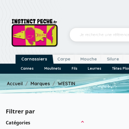
Carnassiers
Carpe
Mouche
Silure
Cannes
Moulinets
Fils
Leurres
Têtes Pl
Accueil
Marques
WESTIN
Filtrer par
Catégories