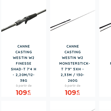
CANNE
CANNE
CASTING
CASTING
WESTIN W2
WESTIN W2
FINESSE
MONSTERSTICK-
SHAD-T 7'4 H
T 7'9" 5XH -
- 2,20M/12-
2,33M / 130-
38G
260G
Prix
Prix
à partir de
à partir de
109
109
€
€
00
00