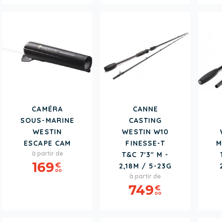
CAMÉRA
CANNE
SOUS-MARINE
CASTING
WESTIN
WESTIN W10
ESCAPE CAM
FINESSE-T
M
Prix
à partir de
T&C 7'3" M -
169
€
2,18M / 5-23G
00
Prix
à partir de
749
€
00